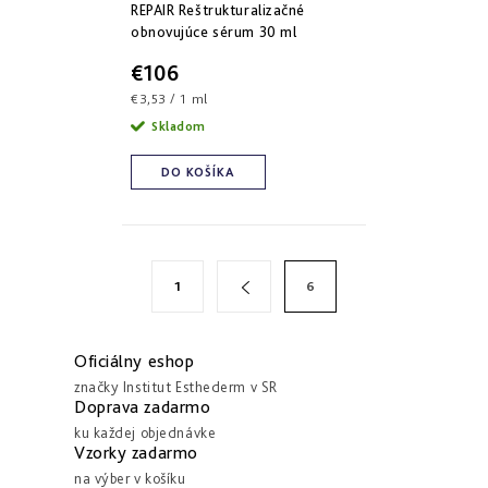
REPAIR Reštrukturalizačné
Derm
repair
obnovujúce sérum 30 ml
-
obnova
€106
štruktúry
Jednotková
€3,53 / 1 ml
cena:
Skladom
Pure
&
Sensi
DO KOŠÍKA
&
Nutri
system
-
špecifická
S
O
starostlivosť
1
6
v
t
l
r
á
á
Oficiálny eshop
d
n
značky Institut Esthederm v SR
Doprava zadarmo
a
k
ku každej objednávke
c
o
Vzorky zadarmo
i
v
na výber v košíku