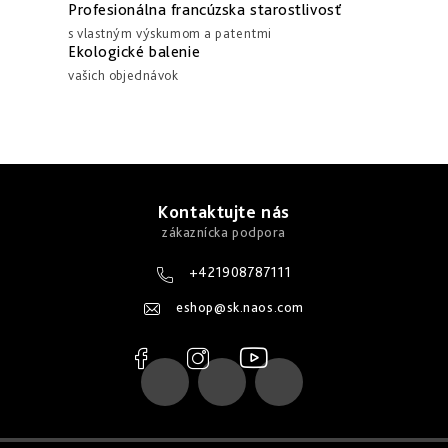
e
Profesionálna francúzska starostlivosť
a
p
s vlastným výskumom a patentmi
n
Ekologické balenie
r
i
vašich objednávok
v
e
k
y
v
Z
ý
á
Kontaktujte nás
p
p
i
s
ä
+421908787111
u
t
eshop
@
sk.naos.com
i
e