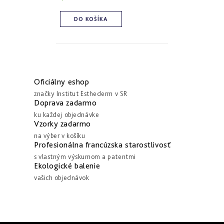
Derm
repair
DO KOŠÍKA
-
obnova
štruktúry
Pure
O
&
v
Sensi
Oficiálny eshop
&
l
Nutri
značky Institut Esthederm v SR
system
á
Doprava zadarmo
-
ku každej objednávke
d
špecifická
Vzorky zadarmo
starostlivosť
a
na výber v košíku
c
Profesionálna francúzska starostlivosť
i
s vlastným výskumom a patentmi
Ekologické balenie
e
vašich objednávok
p
r
v
k