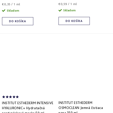
Jednotková
Jednotková
€0,59 / 1 ml
€0,35 / 1 ml
cena:
cena:
Skladom
Skladom
DO KOŠÍKA
DO KOŠÍKA
INSTITUT ESTHEDERM
INSTITUT ESTHEDERM INTENSIVE
OSMOCLEAN Jemná čistiaca
HYALURONIC+ Hydratačná
pena 150 ml