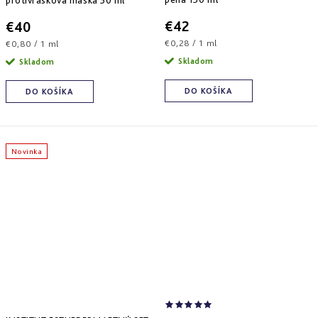
protivrásková maska 50 ml
€42
€40
Jednotková
Jednotková
€0,28 / 1 ml
€0,80 / 1 ml
cena:
cena:
Skladom
Skladom
DO KOŠÍKA
DO KOŠÍKA
Novinka