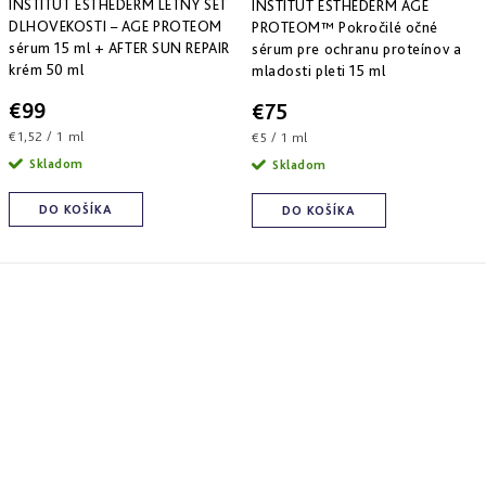
INSTITUT ESTHEDERM LETNÝ SET
INSTITUT ESTHEDERM AGE
DLHOVEKOSTI – AGE PROTEOM
PROTEOM™ Pokročilé očné
sérum 15 ml + AFTER SUN REPAIR
sérum pre ochranu proteínov a
krém 50 ml
mladosti pleti 15 ml
€99
€75
Jednotková
€1,52 / 1 ml
Jednotková
€5 / 1 ml
cena:
cena:
Skladom
Skladom
DO KOŠÍKA
DO KOŠÍKA