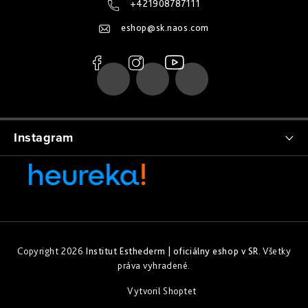
ä
+421908787111
t
eshop
@
sk.naos.com
i
e
Instagram
Copyright 2026
Institut Esthederm | oficiálny eshop v SR
. Všetky
práva vyhradené.
Vytvoril Shoptet