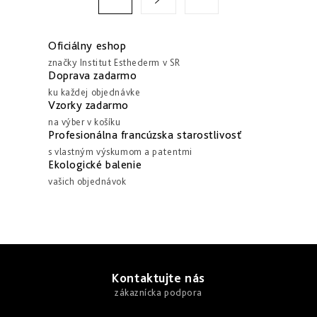
d
t
a
r
c
á
Oficiálny eshop
i
n
značky Institut Esthederm v SR
Doprava zadarmo
e
k
ku každej objednávke
p
o
Vzorky zadarmo
r
v
na výber v košíku
v
Profesionálna francúzska starostlivosť
a
k
s vlastným výskumom a patentmi
n
Ekologické balenie
y
i
vašich objednávok
v
e
ý
p
i
Z
s
á
Kontaktujte nás
u
p