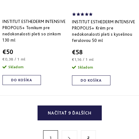
INSTITUT ESTHEDERM INTENSIVE
INSTITUT ESTHEDERM INTENSIVE
PROPOLIS+ Tonikum pre
PROPOLIS+ Krém pre
nedokonalosti pleti so zinkom
nedokonalosti pleti s kyselinou
130 ml
ferulovou 50 ml
€50
€58
Jednotková
€0,38 / 1 ml
Jednotková
€1,16 / 1 ml
cena:
cena:
Skladom
Skladom
DO KOŠÍKA
DO KOŠÍKA
O
NAČÍTAŤ 9 ĎALŠÍCH
v
l
á
S
1
2