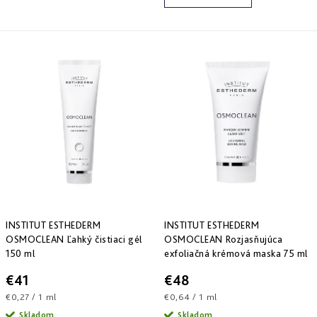
a
zlepšenie
pleti
hydratácia
hustoty
Into
Repair
Tmavé
Príprava
Esthe
škvrny
pokožky
white
a
na
-
Bronz
hyperpigmentácia
slnko
rozjasnenie
Impulse
Akné
Samoopaľovanie
Lift
Sun
a
&
Sublimation
nedokonalosti
repair
-
lifting
Reflects
Regenerácia
a
of
&
spevnenie
Sun
obnova
pleti
Active
INSTITUT ESTHEDERM
INSTITUT ESTHEDERM
repair
OSMOCLEAN Ľahký čistiaci gél
OSMOCLEAN Rozjasňujúca
-
150 ml
exfoliačná krémová maska 75 ml
aktívna
obnova
€41
€48
Jednotková
Jednotková
€0,27 / 1 ml
€0,64 / 1 ml
E.V.E.
cena:
cena:
&
Skladom
Skladom