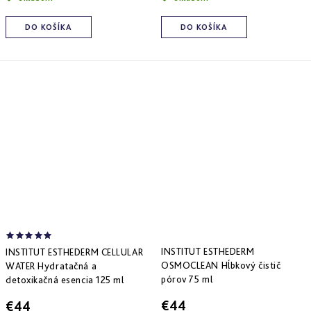
Derm
repair
DO KOŠÍKA
DO KOŠÍKA
-
obnova
štruktúry
Pure
&
Sensi
&
Nutri
system
-
špecifická
starostlivosť
INSTITUT ESTHEDERM
INSTITUT ESTHEDERM CELLULAR
OSMOCLEAN Hĺbkový čistič
WATER Hydratačná a
pórov 75 ml
detoxikačná esencia 125 ml
€44
€44