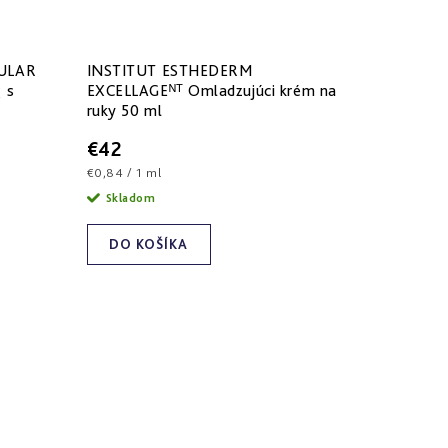
ULAR
INSTITUT ESTHEDERM
 s
EXCELLAGEᴺᵀ Omladzujúci krém na
ruky 50 ml
€42
Jednotková
€0,84 / 1 ml
cena:
Skladom
DO KOŠÍKA