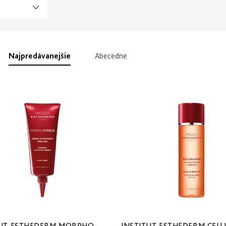
Najpredávanejšie
Abecedne
TUT ESTHEDERM MORPHO
INSTITUT ESTHEDERM CELL