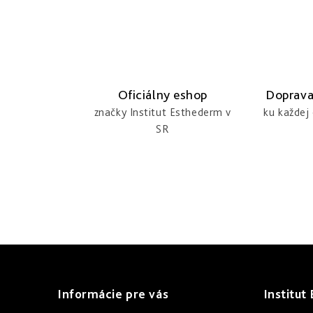
O
v
l
á
Oficiálny eshop
Doprava
d
značky Institut Esthederm v
ku každej
SR
a
c
i
e
p
r
Z
v
á
k
Informácie pre vás
Institut
p
y