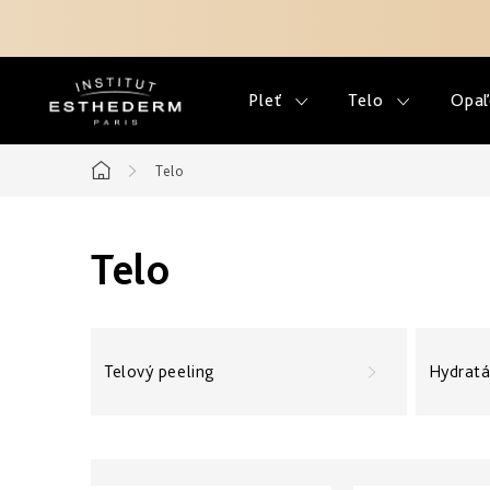
Prejsť
na
obsah
Pleť
Telo
Opaľ
Telo
Domov
Telo
Telový peeling
Hydratá