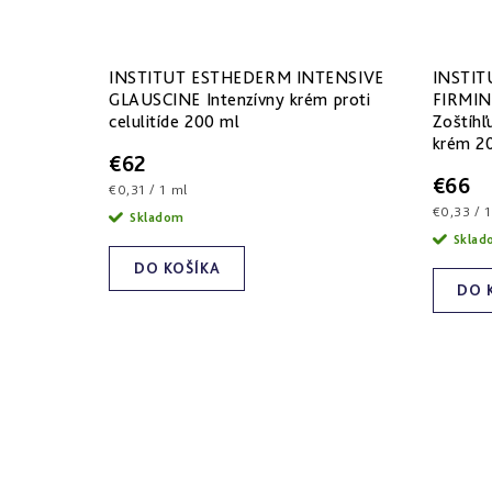
INSTITUT ESTHEDERM INTENSIVE
INSTI
GLAUSCINE Intenzívny krém proti
FIRMI
celulitíde 200 ml
Zoštíhľ
krém 2
€62
€66
Jednotková
€0,31 / 1 ml
cena:
Jednotk
€0,33 / 
Skladom
cena:
Skla
DO KOŠÍKA
DO 