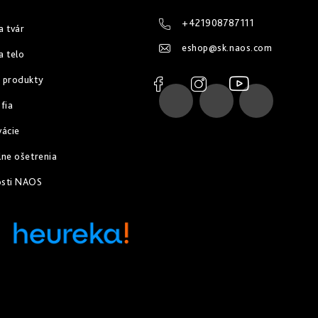
+421908787111
a tvár
eshop
@
sk.naos.com
a telo
 produkty
fia
vácie
lne ošetrenia
osti NAOS