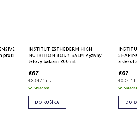
ENSIVE
INSTITUT ESTHEDERM HIGH
INSTIT
 proti
NUTRITION BODY BALM Výživný
SHAPING
telový balzam 200 ml
a dekol
€67
€67
Jednotková
Jednotko
€0,34 / 1 ml
€0,34 / 1
cena:
cena:
Skladom
Sklad
DO KOŠÍKA
DO K