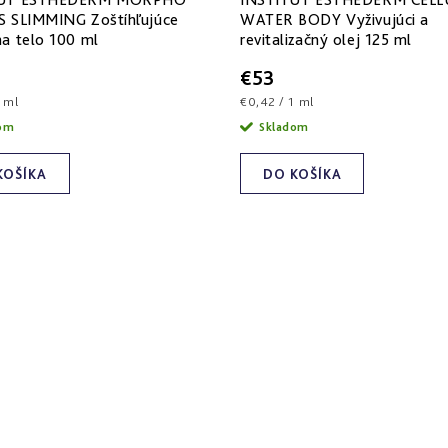
S SLIMMING Zoštíhľujúce
WATER BODY Vyživujúci a
a telo 100 ml
revitalizačný olej 125 ml
€53
ová
Jednotková
1 ml
€0,42 / 1 ml
cena:
dom
Skladom
KOŠÍKA
DO KOŠÍKA