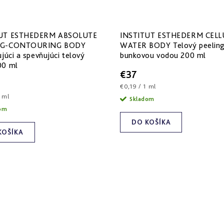
TUT ESTHEDERM ABSOLUTE
INSTITUT ESTHEDERM CELL
NG-CONTOURING BODY
WATER BODY Telový peeling
ujúci a spevňujúci telový
bunkovou vodou 200 ml
00 ml
€37
Jednotková
€0,19 / 1 ml
ová
cena:
1 ml
Skladom
dom
DO KOŠÍKA
KOŠÍKA