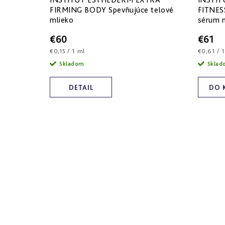
k
o
FIRMING BODY Spevňujúce telové
FITNES
mlieko
sérum n
t
d
€60
€61
o
u
Jednotková
Jednotk
€0,15 / 1 ml
€0,61 / 
cena:
cena:
v
k
Skladom
Skla
t
DETAIL
DO 
o
v