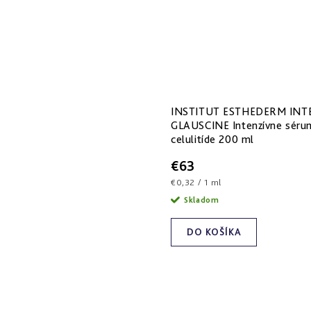
INSTITUT ESTHEDERM INT
GLAUSCINE Intenzívne sérum
celulitíde 200 ml
€63
Jednotková
€0,32 / 1 ml
cena:
Skladom
DO KOŠÍKA