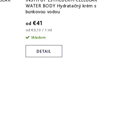
WATER BODY Hydratačný krém s
bunkovou vodou
€41
od
Jednotková
od €0,13 / 1 ml
cena:
Skladom
DETAIL