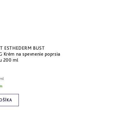
UT ESTHEDERM BUST
 Krém na spevnenie poprsia
tu 200 ml
vá
 ml
om
OŠÍKA