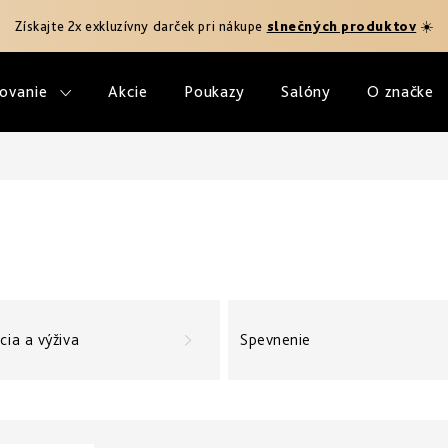
Získajte 2x exkluzívny darček pri nákupe
slnečných produktov
☀️
ovanie
Akcie
Poukazy
Salóny
O značke
cia a výživa
Spevnenie