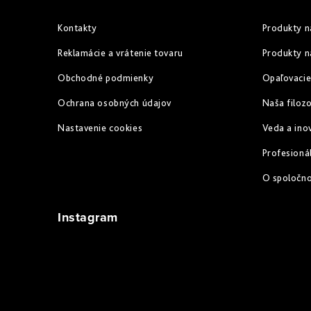
v
ä
Kontakty
Produkty n
ý
t
Reklamácie a vrátenie tovaru
Produkty n
p
i
Obchodné podmienky
Opaľovacie
i
e
Ochrana osobných údajov
Naša filozo
s
u
Nastavenie cookies
Veda a ino
Profesioná
O spoločn
Instagram