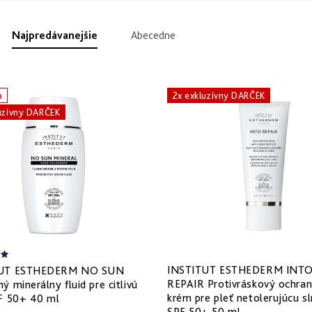
Najpredávanejšie
Abecedne
a
2x exkluzívny DARČEK
uzívny DARČEK
INSTITUT ESTHEDERM INT
TUT ESTHEDERM NO SUN
REPAIR Protivráskový ochra
ý minerálny fluid pre citlivú
krém pre pleť netolerujúcu s
F 50+ 40 ml
SPF 50+ 50 ml