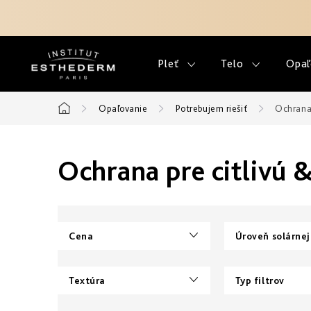
Prejsť
na
obsah
Pleť
Telo
Opaľ
Opaľovanie
Potrebujem riešiť
Ochrana 
Domov
Ochrana pre citlivú 
Cena
Úroveň solárnej
Textúra
Typ filtrov