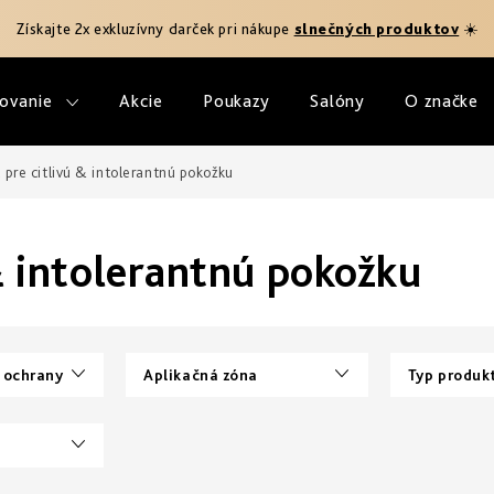
Získajte 2x exkluzívny darček pri nákupe
slnečných produktov
☀️
ovanie
Akcie
Poukazy
Salóny
O značke
pre citlivú & intolerantnú pokožku
& intolerantnú pokožku
 ochrany
Aplikačná zóna
Typ produk