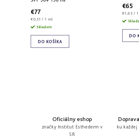
t
d
€65
o
u
€77
Jednotk
€1,63 / 1
Jednotková
€0,51 / 1 ml
cena:
v
k
Skla
cena:
Skladom
t
DO 
DO KOŠÍKA
o
v
O
v
l
á
Oficiálny eshop
Doprava
d
značky Institut Esthederm v
ku každej
SR
a