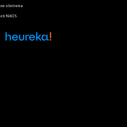
lne ošetrenia
osti NAOS