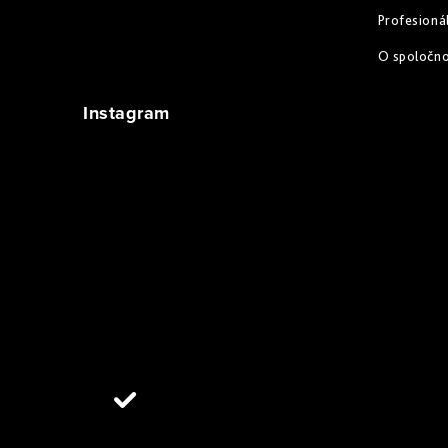
Profesioná
O spoločn
Instagram
Sledovať na Instagrame