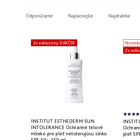
V
ý
R
Odporúčame
Najlacnejšie
Najdrahšie
p
a
i
d
2x exkluzívny DARČEK
Novink
2x exkl
s
e
p
n
r
i
o
e
d
p
u
r
INSTITUT ESTHEDERM SUN
INSTI
k
o
INTOLERANCE Ochranné telové
Ochrann
mlieko pre pleť netolerujúcu slnko
pleť SP
SPF 50+ 150 ml