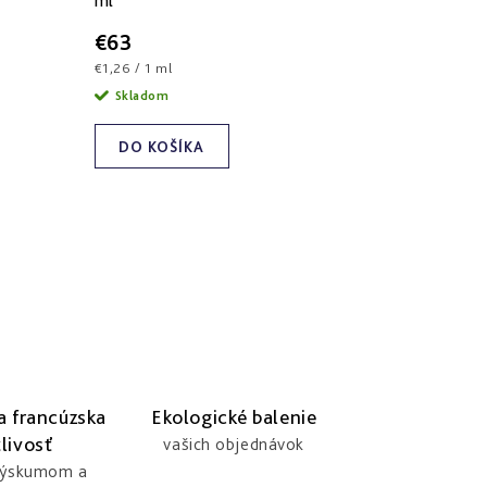
ml
€63
Jednotková
€1,26 / 1 ml
cena:
Skladom
DO KOŠÍKA
a francúzska
Ekologické balenie
livosť
vašich objednávok
výskumom a