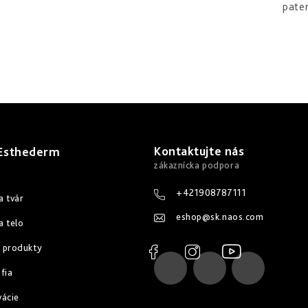
pate
Kontaktujte nás
 Esthederm
+421908787111
a tvár
eshop
@
sk.naos.com
a telo
 produkty
fia
vácie