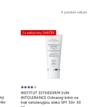
4
položiek celkom
2x exkluzívny DARČEK
O
INSTITUT ESTHEDERM SUN
nný
INTOLERANCE Ochranný krém na
lnko
tvár netolerujúcu slnko SPF 50+ 50