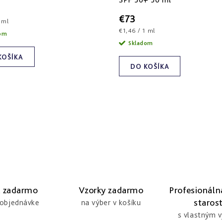
€73
ová
 ml
Jednotková
€1,46 / 1 ml
dom
cena:
Skladom
KOŠÍKA
DO KOŠÍKA
 zadarmo
Vzorky zadarmo
Profesionáln
starost
 objednávke
na výber v košíku
s vlastným 