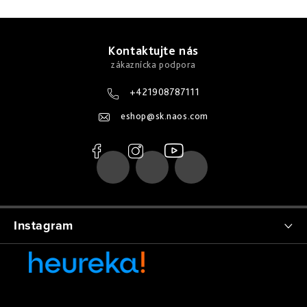
Z
á
Kontaktujte nás
p
ä
+421908787111
t
eshop
@
sk.naos.com
i
e
Instagram