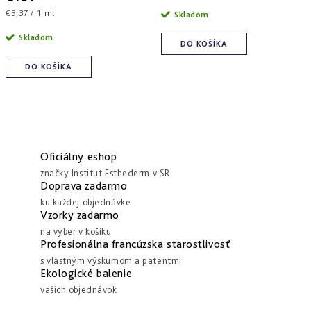
cena:
Jednotková
€3,37 / 1 ml
Skladom
cena:
Skladom
DO KOŠÍKA
DO KOŠÍKA
Oficiálny eshop
značky Institut Esthederm v SR
Doprava zadarmo
ku každej objednávke
Vzorky zadarmo
na výber v košíku
Profesionálna francúzska starostlivosť
s vlastným výskumom a patentmi
Ekologické balenie
vašich objednávok