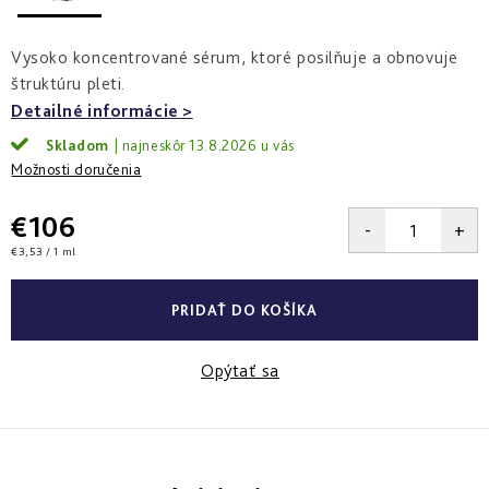
a
zlepšenie
pleti
hydratácia
hustoty
Into
Vysoko koncentrované sérum, ktoré posilňuje a obnovuje
Repair
Tmavé
Príprava
Esthe
štruktúru pleti.
škvrny
pokožky
white
a
na
Detailné informácie
-
Bronz
hyperpigmentácia
slnko
rozjasnenie
Impulse
Skladom
13.8.2026
Možnosti doručenia
Akné
Samoopaľovanie
Lift
Sun
a
&
Sublimation
nedokonalosti
€106
repair
-
Jednotková
€3,53 / 1 ml
lifting
Reflects
Regenerácia
cena:
a
of
&
spevnenie
Sun
obnova
PRIDAŤ DO KOŠÍKA
pleti
Active
repair
Opýtať sa
-
aktívna
obnova
E.V.E.
&