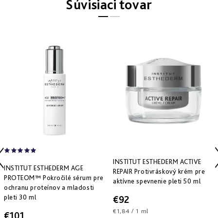
Súvisiaci tovar
Derm
repair
-
obnova
štruktúry
Pure
&
Sensi
&
Nutri
system
-
špecifická
starostlivosť
INSTITUT ESTHEDERM ACTIVE
INSTITUT ESTHEDERM AGE
REPAIR Protivráskový krém pre
PROTEOM™ Pokročilé sérum pre
aktívne spevnenie pleti 50 ml
ochranu proteínov a mladosti
pleti 30 ml
€92
Jednotková
€1,84 / 1 ml
€101