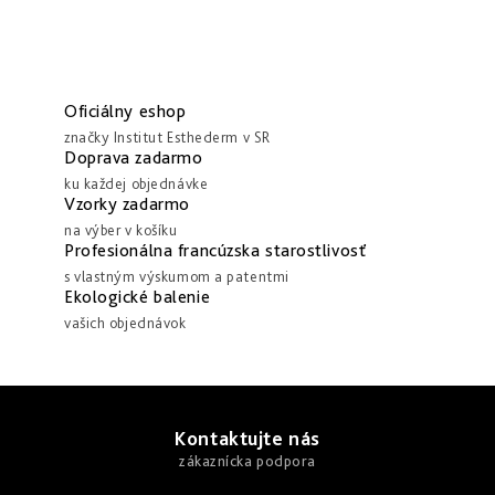
Oficiálny eshop
značky Institut Esthederm v SR
Doprava zadarmo
ku každej objednávke
Vzorky zadarmo
na výber v košíku
Profesionálna francúzska starostlivosť
s vlastným výskumom a patentmi
Ekologické balenie
vašich objednávok
Z
á
Kontaktujte nás
p