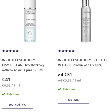
Derm
repair
-
obnova
štruktúry
Pure
&
Sensi
&
Nutri
system
-
špecifická
INSTITUT ESTHEDERM
INSTITUT ESTHEDERM CELLULAR
starostlivosť
OSMOCLEAN Dvojzložkový
WATER Bunková voda v spreji
odličovač očí a pier 125 ml
€31
od
€41
Jednotková
od €0,23 / 1 ml
Jednotková
cena:
€0,33 / 1 ml
Skladom
cena:
Skladom
DETAIL
DO KOŠÍKA