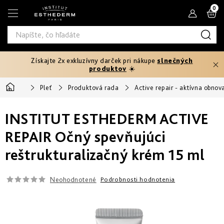
Prejsť
N
na
obsah
K
Získajte 2x exkluzívny darček pri nákupe
slnečných
Typ
produktov
☀️
produktu
Domov
Pleť
Produktová rada
Active repair - aktívna obnov
Telový
Pleťové
Typ
peeling
séra
INSTITUT ESTHEDERM ACTIVE
pleti
Fáza
Pleťové
Hydratácia
opaľovania
REPAIR Očný spevňujúci
Normálna
krémy
Potrebujem
a
reštrukturalizačný krém 15 ml
Pred
riešiť
výživa
Potrebujem
Citlivá
opaľovaním
Oči
riešiť
a
Prevencia
pery
Neohodnotené
Podrobnosti hodnotenia
Produktová
Spevnenie
starnutia
Mastná
Ochrana
25+
Rýchle
rada
pred
Produktová
a
slnkom
Masky
intenzívne
Zoštíhlenie
rada
Zmiešaná
Age
Prvé
opálenie
až
Proteom
vrásky