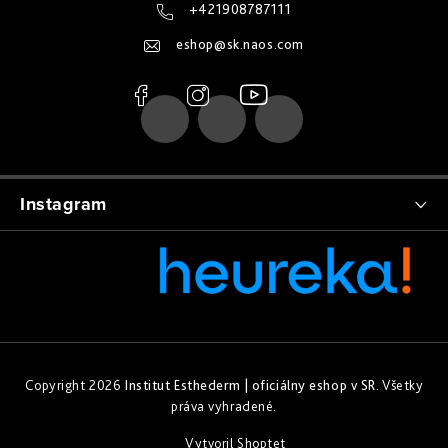
ä
+421908787111
t
eshop
@
sk.naos.com
i
e
Instagram
Copyright 2026
Institut Esthederm | oficiálny eshop v SR
. Všetky
práva vyhradené.
Vytvoril Shoptet