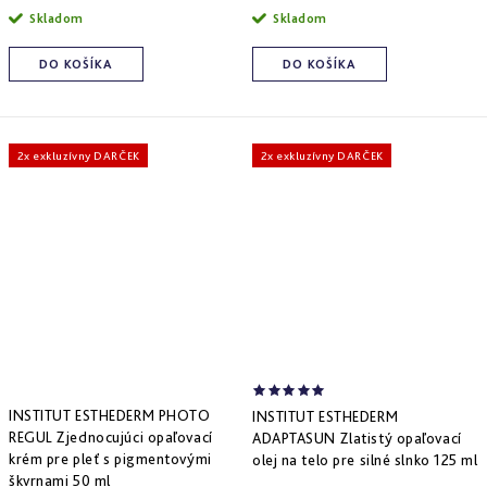
Derm
cena:
cena:
Skladom
Skladom
repair
-
obnova
DO KOŠÍKA
DO KOŠÍKA
štruktúry
Pure
&
2x exkluzívny DARČEK
2x exkluzívny DARČEK
Sensi
&
Nutri
system
-
špecifická
starostlivosť
INSTITUT ESTHEDERM PHOTO
INSTITUT ESTHEDERM
REGUL Zjednocujúci opaľovací
ADAPTASUN Zlatistý opaľovací
krém pre pleť s pigmentovými
olej na telo pre silné slnko 125 ml
škvrnami 50 ml