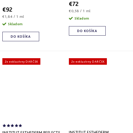
€72
€92
Jednotková
€0,58 / 1 ml
Jednotková
€1,84 / 1 ml
cena:
Skladom
cena:
Skladom
DO KOŠÍKA
DO KOŠÍKA
2x exkluzívny DARČEK
2x exkluzívny DARČEK
INSTITUT ESTHEDERM
INSTITUT ESTHEDERM REFLECTS