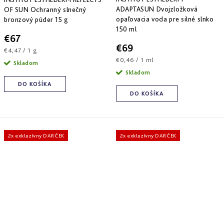
ADAPTASUN Dvojzložková
OF SUN Ochranný slnečný
opaľovacia voda pre silné slnko
bronzový púder 15 g
150 ml
€67
€69
Jednotková
€4,47 / 1 g
Jednotková
cena:
€0,46 / 1 ml
Skladom
cena:
Skladom
DO KOŠÍKA
DO KOŠÍKA
2x exkluzívny DARČEK
2x exkluzívny DARČEK