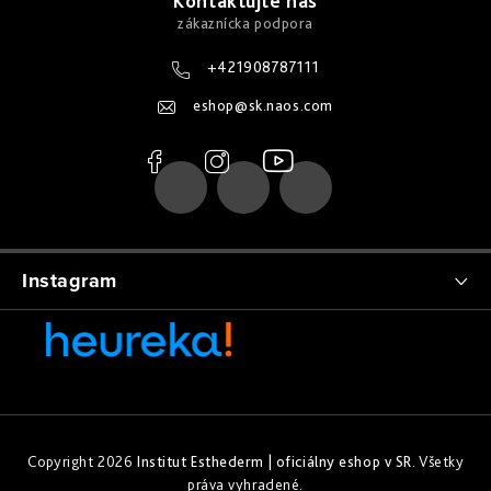
á
Kontaktujte nás
u
p
ä
+421908787111
t
eshop
@
sk.naos.com
i
e
Instagram
Copyright 2026
Institut Esthederm | oficiálny eshop v SR
. Všetky
práva vyhradené.