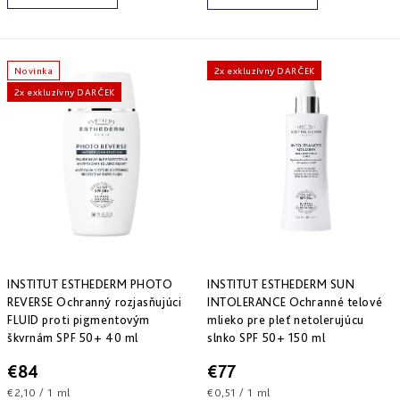
a
zlepšenie
pleti
hydratácia
hustoty
Into
Repair
Tmavé
Príprava
Esthe
škvrny
pokožky
Novinka
2x exkluzívny DARČEK
white
a
na
2x exkluzívny DARČEK
-
Bronz
hyperpigmentácia
slnko
rozjasnenie
Impulse
Akné
Samoopaľovanie
Lift
Sun
a
&
Sublimation
nedokonalosti
repair
-
lifting
Reflects
Regenerácia
a
of
&
spevnenie
Sun
obnova
pleti
Active
INSTITUT ESTHEDERM PHOTO
INSTITUT ESTHEDERM SUN
repair
REVERSE Ochranný rozjasňujúci
INTOLERANCE Ochranné telové
-
FLUID proti pigmentovým
mlieko pre pleť netolerujúcu
aktívna
škvrnám SPF 50+ 40 ml
slnko SPF 50+ 150 ml
obnova
€84
€77
E.V.E.
Jednotková
Jednotková
€2,10 / 1 ml
€0,51 / 1 ml
&