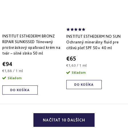
INSTITUT ESTHEDERM BRONZ
INSTITUT ESTHEDERM NO SUN
REPAIR SUNKISSED Tónovaný
Ochranný minerálny fluid pre
protivráskový opaľovací krém na
citlivú pleť SPF 50+ 40 ml
tvár – silné slnko 50 ml
€65
€94
Jednotková
€1,63 / 1 ml
Jednotková
€1,88 / 1 ml
cena:
Skladom
cena:
Skladom
DO KOŠÍKA
DO KOŠÍKA
O
NAČÍTAŤ 10 ĎALŠÍCH
v