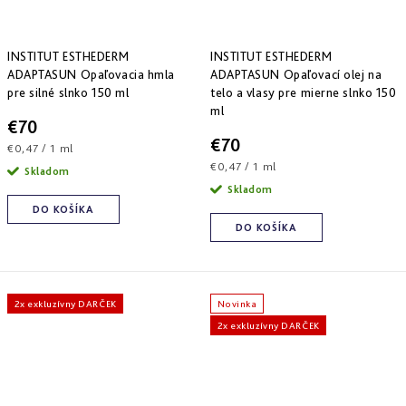
INSTITUT ESTHEDERM
INSTITUT ESTHEDERM
ADAPTASUN Opaľovacia hmla
ADAPTASUN Opaľovací olej na
pre silné slnko 150 ml
telo a vlasy pre mierne slnko 150
ml
€70
€70
Jednotková
€0,47 / 1 ml
cena:
Jednotková
€0,47 / 1 ml
Skladom
cena:
Skladom
DO KOŠÍKA
DO KOŠÍKA
2x exkluzívny DARČEK
Novinka
2x exkluzívny DARČEK