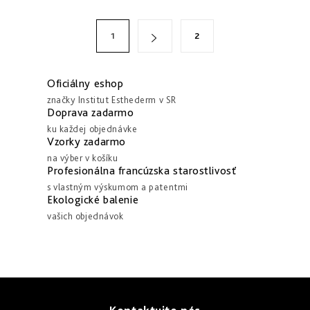
l
á
S
1
2
d
t
a
r
c
á
Oficiálny eshop
i
n
značky Institut Esthederm v SR
Doprava zadarmo
e
k
ku každej objednávke
p
o
Vzorky zadarmo
r
v
na výber v košíku
v
Profesionálna francúzska starostlivosť
a
k
s vlastným výskumom a patentmi
n
Ekologické balenie
y
i
vašich objednávok
v
e
ý
p
i
Z
s