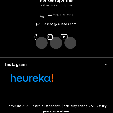
á
v
Derm
p
ý
repair
-
p
ä
obnova
+421908787111
štruktúry
i
t
eshop
@
sk.naos.com
s
Pure
i
u
&
Sensi
e
&
Nutri
system
-
špecifická
Instagram
starostlivosť
Copyright 2026
Institut Esthederm | oficiálny eshop v SR
. Všetky
práva vyhradené.