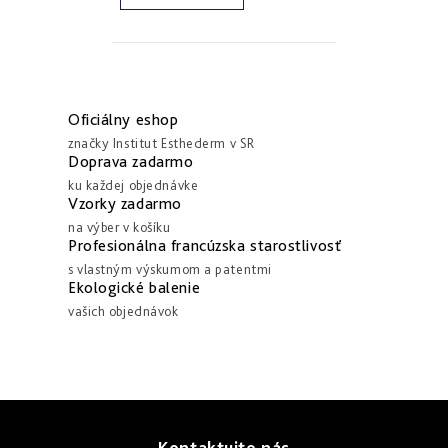
a
zlepšenie
pleti
hydratácia
hustoty
Into
Repair
Tmavé
Príprava
Esthe
škvrny
pokožky
O
white
a
na
-
Bronz
v
hyperpigmentácia
slnko
Oficiálny eshop
rozjasnenie
Impulse
l
značky Institut Esthederm v SR
Akné
Samoopaľovanie
á
Doprava zadarmo
Lift
Sun
a
ku každej objednávke
d
&
Sublimation
nedokonalosti
Vzorky zadarmo
repair
a
-
na výber v košíku
lifting
Reflects
Regenerácia
c
Profesionálna francúzska starostlivosť
a
of
&
i
spevnenie
Sun
s vlastným výskumom a patentmi
obnova
pleti
Ekologické balenie
e
vašich objednávok
Active
p
repair
r
-
aktívna
v
obnova
k
Z
y
E.V.E.
&
Kontaktujte nás