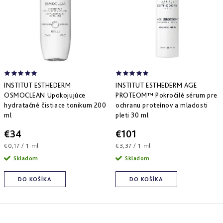
Derm
repair
-
obnova
štruktúry
Pure
&
Sensi
&
INSTITUT ESTHEDERM
INSTITUT ESTHEDERM AGE
Nutri
OSMOCLEAN Upokojujúce
PROTEOM™ Pokročilé sérum pre
system
hydratačné čistiace tonikum 200
ochranu proteínov a mladosti
-
ml
pleti 30 ml
špecifická
starostlivosť
€34
€101
Jednotková
Jednotková
€0,17 / 1 ml
€3,37 / 1 ml
cena:
cena:
Skladom
Skladom
DO KOŠÍKA
DO KOŠÍKA