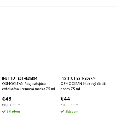
INSTITUT ESTHEDERM
INSTITUT ESTHEDERM
OSMOCLEAN Rozjasňujúca
OSMOCLEAN Hĺbkový čistič
exfoliačná krémová maska 75 ml
pórov 75 ml
€48
€44
Jednotková
Jednotková
€0,64 / 1 ml
€0,59 / 1 ml
cena:
cena:
Skladom
Skladom