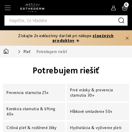
Prejsť
N
na
obsah
K
Získajte 2x exkluzívny darček pri nákupe
slnečných
Typ
produktov
☀️
produktu
Domov
Pleť
Potrebujem riešiť
Telový
Pleťové
Typ
peeling
séra
Potrebujem riešiť
pleti
Fáza
Pleťové
Hydratácia
opaľovania
Normálna
krémy
Potrebujem
a
Prvé vrásky & prevencia
Pred
riešiť
výživa
Prevencia starnutia 25+
Potrebujem
Citlivá
opaľovaním
starnutia 30+
Oči
riešiť
a
Prevencia
pery
Produktová
Spevnenie
starnutia
Mastná
Korekcia starnutia & lifting
Ochrana
Hĺbkové omladenie 50+
25+
Rýchle
rada
pred
40+
Produktová
a
slnkom
Masky
intenzívne
Zoštíhlenie
rada
Zmiešaná
Age
Prvé
opálenie
až
Citlivá pleť & rozšírené žilky
Hydratácia & vyživenie pleti
Proteom
vrásky