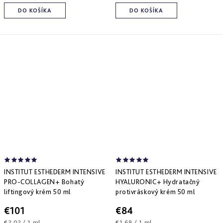
DO KOŠÍKA
DO KOŠÍKA
INSTITUT ESTHEDERM INTENSIVE
INSTITUT ESTHEDERM INTENSIVE
PRO-COLLAGEN+ Bohatý
HYALURONIC+ Hydratačný
liftingový krém 50 ml
protivráskový krém 50 ml
€101
€84
Jednotková
Jednotková
€2,02 / 1 ml
€1,68 / 1 ml