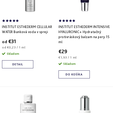
a
zlepšenie
pleti
hydratácia
d
r
hustoty
Into
u
o
Repair
Tmavé
Príprava
Esthe
škvrny
pokožky
k
d
white
a
na
INSTITUT ESTHEDERM CELLULAR
INSTITUT ESTHEDERM INTENSIVE
-
Bronz
hyperpigmentácia
slnko
t
u
rozjasnenie
Impulse
WATER Bunková voda v spreji
HYALURONIC+ Hydratačný
protivráskový balzam na pery 15
o
k
Akné
Samoopaľovanie
€31
od
ml
Lift
Sun
a
v
t
&
Jednotková
Sublimation
od €0,23 / 1 ml
nedokonalosti
€29
repair
cena:
o
Skladom
-
Jednotková
€1,93 / 1 ml
lifting
Reflects
Regenerácia
v
cena:
a
of
&
Skladom
DETAIL
spevnenie
Sun
obnova
pleti
DO KOŠÍKA
Active
repair
-
aktívna
obnova
E.V.E.
&