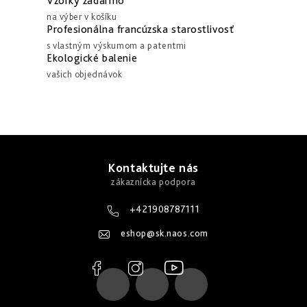
Vzorky zadarmo
r
v
na výber v košíku
v
Profesionálna francúzska starostlivosť
a
k
s vlastným výskumom a patentmi
n
Ekologické balenie
y
i
vašich objednávok
v
e
ý
p
i
Z
s
á
Kontaktujte nás
u
p
ä
+421908787111
t
eshop
@
sk.naos.com
i
e