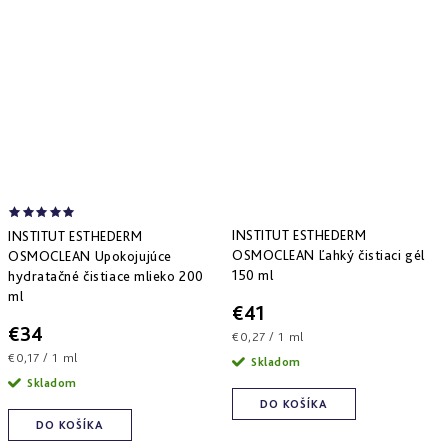
INSTITUT ESTHEDERM
INSTITUT ESTHEDERM
OSMOCLEAN Ľahký čistiaci gél
OSMOCLEAN Upokojujúce
150 ml
hydratačné čistiace mlieko 200
ml
€41
€34
Jednotková
€0,27 / 1 ml
cena:
Jednotková
€0,17 / 1 ml
Skladom
cena:
Skladom
DO KOŠÍKA
DO KOŠÍKA