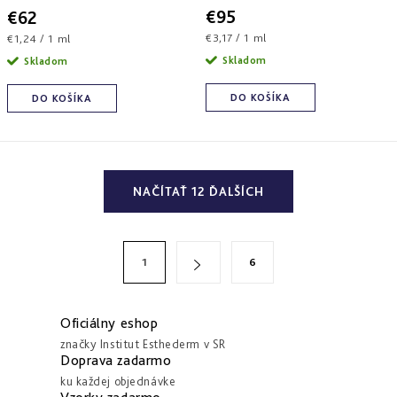
€95
€62
Jednotková
Jednotková
€3,17 / 1 ml
€1,24 / 1 ml
cena:
cena:
Skladom
Skladom
DO KOŠÍKA
DO KOŠÍKA
O
NAČÍTAŤ 12 ĎALŠÍCH
v
l
á
S
1
6
d
t
a
r
c
á
Oficiálny eshop
i
n
značky Institut Esthederm v SR
Doprava zadarmo
e
k
ku každej objednávke
p
o