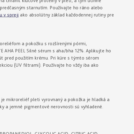
 chrániť kľúčové proteíny v pleti, a tým účinne
a predčasným starnutím. Používajte ho ráno alebo
v spreji
ako absolútny základ každodennej rutiny pre
oreliéfom a pokožku s rozšírenými pórmi,
E AHA PEEL Silné sérum s aha/bha 12%. Aplikujte ho
t pred použitím krému. Pri kúre s týmto sérom
kciou (UV filtrami). Používajte ho vždy iba ako
í je mikroreliéf pleti vyrovnaný a pokožka je hladká a
sky a jemné pigmentové nerovnosti sú vyhladené.
ROPANEDIOL, GLYCOLIC ACID, CITRIC ACID,