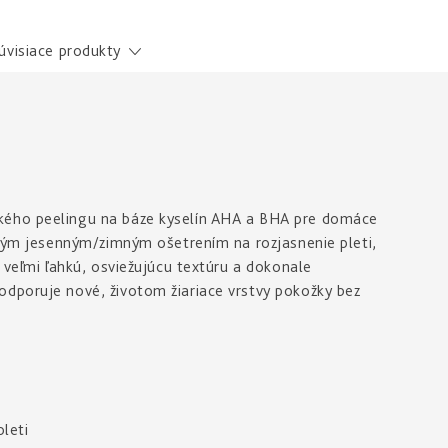
úvisiace produkty
kého peelingu na báze kyselín AHA a BHA pre domáce
očným jesenným/zimným ošetrením na rozjasnenie pleti,
á veľmi ľahkú, osviežujúcu textúru a dokonale
odporuje nové, životom žiariace vrstvy pokožky bez
leti