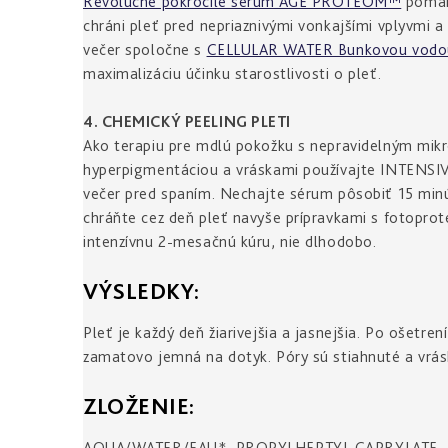
Revolučné pokročilé sérum AGE PROTEOM™
pomáha
chráni pleť pred nepriaznivými vonkajšími vplyvmi 
večer spoločne s
CELLULAR WATER Bunkovou vodou 
maximalizáciu účinku starostlivosti o pleť.
4. CHEMICKÝ PEELING PLETI
Ako terapiu pre mdlú pokožku s nepravidelným mikr
hyperpigmentáciou a vráskami používajte INTENSIV
večer pred spaním. Nechajte sérum pôsobiť 15 minú
chráňte cez deň pleť navyše prípravkami s fotoprote
intenzívnu 2-mesačnú kúru, nie dlhodobo.
VÝSLEDKY:
Pleť je každý deň žiarivejšia a jasnejšia. Po ošetren
zamatovo jemná na dotyk. Póry sú stiahnuté a vrá
ZLOŽENIE:
AQUA/WATER/EAU*, PROPYLHEPTYL CAPRYLATE, P