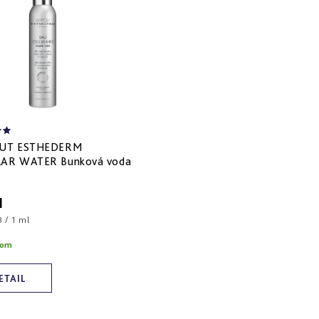
TUT ESTHEDERM
LAR WATER Bunková voda
1
ová
 / 1 ml
dom
ETAIL