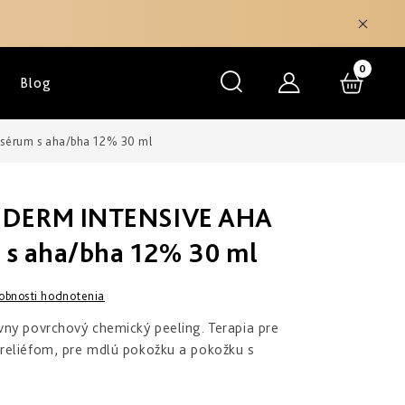
NÁKU
Blog
KOŠÍK
sérum s aha/bha 12% 30 ml
EDERM INTENSIVE AHA
m s aha/bha 12% 30 ml
obnosti hodnotenia
ny povrchový chemický peeling. Terapia pre
reliéfom, pre mdlú pokožku a pokožku s