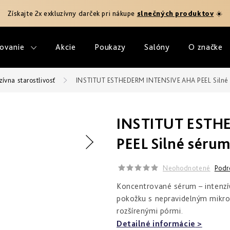
Získajte 2x exkluzívny darček pri nákupe
slnečných produktov
☀️
ovanie
Akcie
Poukazy
Salóny
O značke
zívna starostlivosť
INSTITUT ESTHEDERM INTENSIVE AHA PEEL Silné 
INSTITUT ESTH
PEEL Silné séru
Neohodnotené
Podr
Koncentrované sérum – intenzív
pokožku s nepravidelným mikro
rozšírenými pórmi.
Detailné informácie