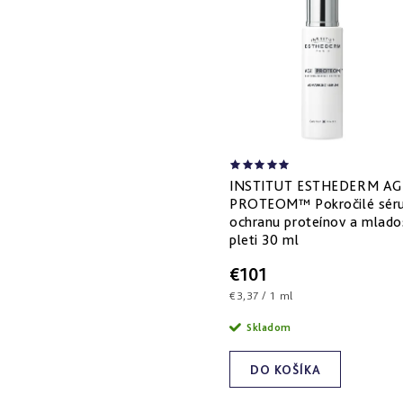
INSTITUT ESTHEDERM AG
PROTEOM™ Pokročilé sér
ochranu proteínov a mlado
pleti 30 ml
€101
Jednotková
€3,37 / 1 ml
cena:
Skladom
DO KOŠÍKA