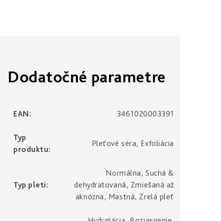
Dodatočné parametre
EAN
:
3461020003391
Typ
Pleťové séra, Exfoliácia
produktu
:
Normálna, Suchá &
Typ pleti
:
dehydratovaná, Zmiešaná až
aknózna, Mastná, Zrelá pleť
Hydratácia, Rozjasnenie,