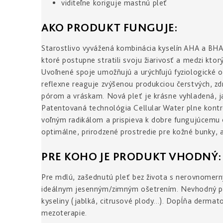
viditeľne koriguje mastnú pleť
AKO PRODUKT FUNGUJE:
Starostlivo vyvážená kombinácia kyselín AHA a BH
ktoré postupne stratili svoju žiarivosť a medzi kto
Uvoľnené spoje umožňujú a urýchľujú fyziologické 
reflexne reaguje zvýšenou produkciou čerstvých, zd
pórom a vráskam. Nová pleť je krásne vyhladená, ja
Patentovaná technológia Cellular Water plne kontr
voľným radikálom a prispieva k dobre fungujúcemu 
optimálne, prirodzené prostredie pre kožné bunky, 
PRE KOHO JE PRODUKT VHODNÝ:
Pre mdlú, zašednutú pleť bez života s nerovnomern
ideálnym jesenným/zimným ošetrením. Nevhodný pr
kyseliny (jablká, citrusové plody...). Dopĺňa derma
mezoterapie.