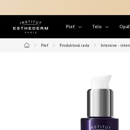
Prejsť
na
obsah
Pleť
Telo
Opaľ
Pleť
Produktová rada
Intensive - inten
Domov