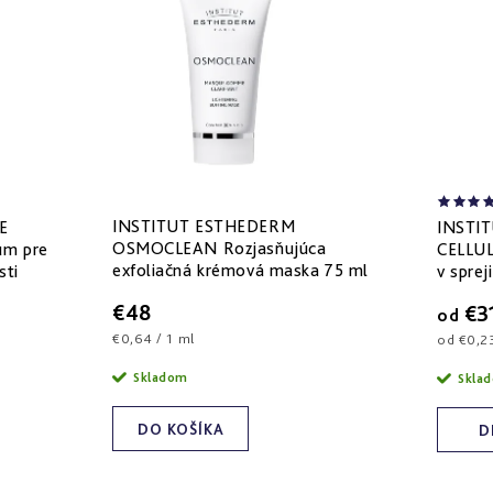
INSTITUT ESTHEDERM
E
INSTI
OSMOCLEAN Rozjasňujúca
um pre
CELLU
exfoliačná krémová maska 75 ml
sti
v spreji
€48
€3
od
Jednotková
€0,64 / 1 ml
Jednotk
od €0,23
cena:
cena:
Skladom
Skla
DO KOŠÍKA
D