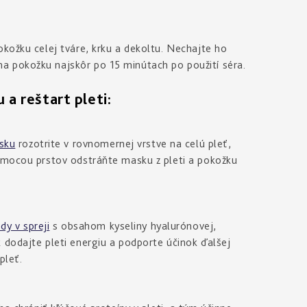
okožku celej tváre, krku a dekoltu. Nechajte ho
a pokožku najskôr po 15 minútach po použití séra.
reštart pleti:
sku
rozotrite v rovnomernej vrstve na celú pleť,
pomocou prstov odstráňte masku z pleti a pokožku
y v spreji
s obsahom kyseliny hyalurónovej,
 dodajte pleti energiu a podporte účinok ďalšej
pleť.