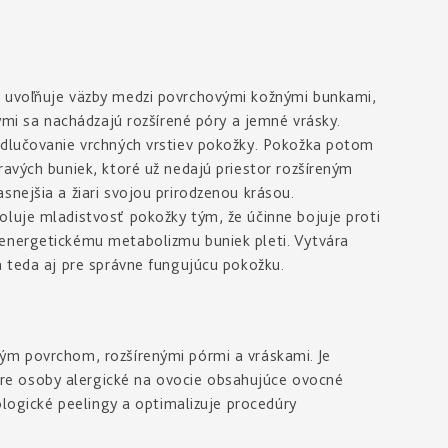
A uvoľňuje väzby medzi povrchovými kožnými bunkami,
rými sa nachádzajú rozšírené póry a jemné vrásky.
odlučovanie vrchných vrstiev pokožky. Pokožka potom
ravých buniek, ktoré už nedajú priestor rozšíreným
snejšia a žiari svojou prirodzenou krásou.
oluje mladistvosť pokožky tým, že účinne bojuje proti
energetickému metabolizmu buniek pleti. Vytvára
a teda aj pre správne fungujúcu pokožku.
ým povrchom, rozšírenými pórmi a vráskami. Je
e osoby alergické na ovocie obsahujúce ovocné
tologické peelingy a optimalizuje procedúry