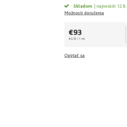
Skladom
12.8
Možnosti doručenia
€93
Jednotková
€3,10 / 1 ml
cena:
Opýtať sa