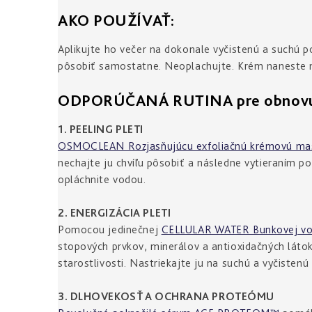
AKO POUŽÍVAŤ:
Aplikujte ho večer na dokonale vyčistenú a suchú p
pôsobiť samostatne. Neoplachujte. Krém naneste n
ODPORÚČANÁ RUTINA pre obnovu a 
1. PEELING PLETI
OSMOCLEAN Rozjasňujúcu exfoliačnú krémovú ma
nechajte ju chvíľu pôsobiť a následne vytieraním 
opláchnite vodou.
2. ENERGIZÁCIA PLETI
Pomocou jedinečnej
CELLULAR WATER Bunkovej vod
stopových prvkov, minerálov a antioxidačných látok
starostlivosti. Nastriekajte ju na suchú a vyčistenú 
3. DLHOVEKOSŤ A OCHRANA PROTEÓMU