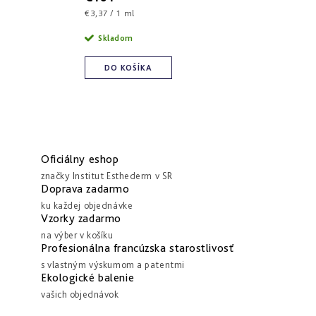
Jednotková
€3,37 / 1 ml
cena:
Skladom
DO KOŠÍKA
Oficiálny eshop
značky Institut Esthederm v SR
Doprava zadarmo
ku každej objednávke
Vzorky zadarmo
na výber v košíku
Profesionálna francúzska starostlivosť
s vlastným výskumom a patentmi
Ekologické balenie
vašich objednávok