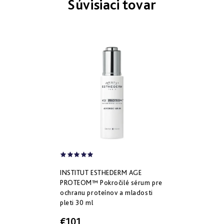
Súvisiaci tovar
Derm
repair
-
obnova
štruktúry
Pure
&
Sensi
&
Nutri
system
-
špecifická
starostlivosť
INSTITUT ESTHEDERM AGE
PROTEOM™ Pokročilé sérum pre
ochranu proteínov a mladosti
pleti 30 ml
€101