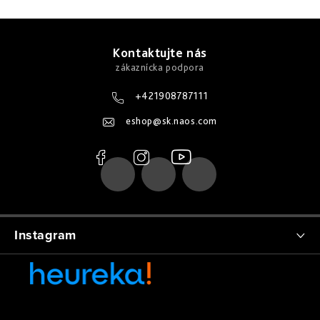
Z
á
Kontaktujte nás
p
ä
+421908787111
t
eshop
@
sk.naos.com
i
e
Instagram