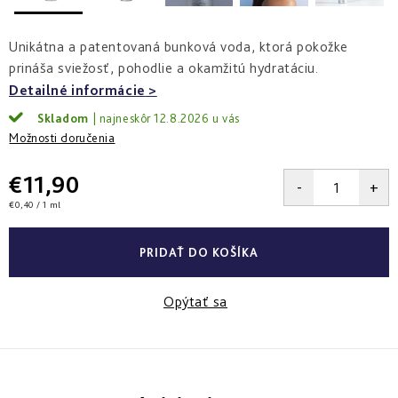
a
zlepšenie
pleti
hydratácia
hustoty
Into
Unikátna a patentovaná bunková voda, ktorá pokožke
Repair
Tmavé
Príprava
Esthe
prináša sviežosť, pohodlie a okamžitú hydratáciu.
škvrny
pokožky
white
a
na
Detailné informácie
-
Bronz
hyperpigmentácia
slnko
rozjasnenie
Impulse
Skladom
12.8.2026
Možnosti doručenia
Akné
Samoopaľovanie
Lift
Sun
a
&
Sublimation
nedokonalosti
€11,90
repair
-
Jednotková
€0,40 / 1 ml
lifting
Reflects
Regenerácia
cena:
a
of
&
spevnenie
Sun
obnova
PRIDAŤ DO KOŠÍKA
pleti
Active
repair
Opýtať sa
-
aktívna
obnova
E.V.E.
&