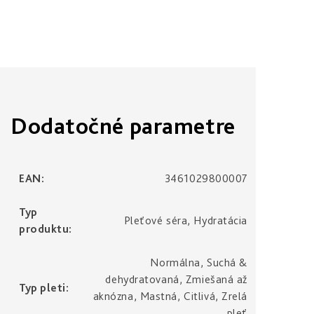
Dodatočné parametre
EAN
:
3461029800007
Typ
Pleťové séra, Hydratácia
produktu
:
Normálna, Suchá &
dehydratovaná, Zmiešaná až
Typ pleti
:
aknózna, Mastná, Citlivá, Zrelá
pleť