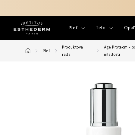
Prejsť
na
obsah
Pleť
Telo
Opaľ
Produktová
Age Proteom - o
Pleť
Domov
rada
mladosti