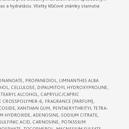
jas a hydratáciu. Všetky kľúčové známky starnutia
ONANOATE, PROPANEDIOL, LIMNANTHES ALBA
DIOL, CELLULOSE, DIPALMITOYL HYDROXYPROLINE,
ETEARYL ALCOHOL, CAPRYLIC/CAPRIC
TE CROSSPOLYMER-6, FRAGRANCE (PARFUM),
OSIDE, XANTHAN GUM, PENTAERYTHRITYL TETRA-
 HYDROXIDE, ADENOSINE, SODIUM CITRATE,
SULFINIC ACID, CARNOSINE, POTASSIUM
HOSPHATE, TOCOPHEROL, MAGNESIUM SULFATE,