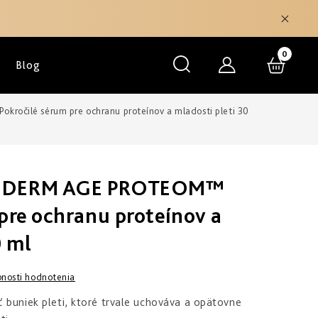
NÁKU
Blog
KOŠÍK
očilé sérum pre ochranu proteínov a mladosti pleti 30
HEDERM AGE PROTEOM™
pre ochranu proteínov a
0 ml
nosti hodnotenia
 buniek pleti, ktoré trvale uchováva a opätovne