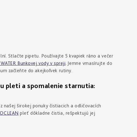
ní. Stlačte pipetu. Používajte 5 kvapiek ráno a večer
WATER Bunkovej vody v spreji
. Jemne vmasírujte do
um začleňte do akejkoľvek rutiny.
leti a spomalenie starnutia:
 z našej širokej ponuky čistiacich a odličovacích
OCLEAN
pleť dôkladne čistia, rešpektujú jej