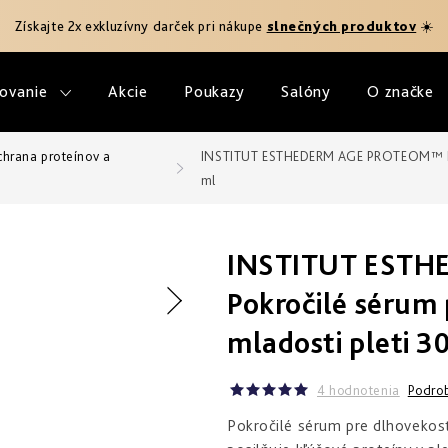
Získajte 2x exkluzívny darček pri nákupe
slnečných produktov
☀️
ovanie
Akcie
Poukazy
Salóny
O značke
chrana proteínov a
INSTITUT ESTHEDERM AGE PROTEOM™ Pokr
ml
INSTITUT EST
Pokročilé sérum 
mladosti pleti 3
4 hodnotenia
Podrob
Pokročilé sérum pre dlhovekosť