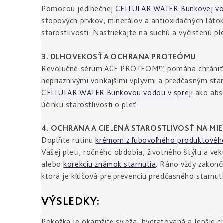
Pomocou jedinečnej
CELLULAR WATER Bunkovej vod
stopových prvkov, minerálov a antioxidačných látok
starostlivosti. Nastriekajte na suchú a vyčistenú pl
3. DLHOVEKOSŤ A OCHRANA PROTEÓMU
Revolučné sérum AGE PROTEOM™ pomáha chrániť kľú
nepriaznivými vonkajšími vplyvmi a predčasným star
CELLULAR WATER Bunkovou vodou v spreji
ako abso
účinku starostlivosti o pleť.
4. OCHRANA A CIELENÁ STAROSTLIVOSŤ NA MIER
Doplňte rutinu
krémom z ľubovoľného produktového
Vašej pleti, ročného obdobia, životného štýlu a ve
alebo
korekciu známok starnutia
. Ráno vždy zakonč
ktorá je kľúčová pre prevenciu predčasného starnuti
VÝSLEDKY:
Pokožka je okamžite svieža, hydratovaná a lepšie