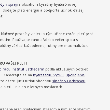
y v spreji
s obsahom kyseliny hyalurónovej,
, dodajte pleti energiu a podporte účinok ďalšej
eť.
čové proteíny v pleti a tým účinne chráni pleť pred
nutím. Používajte ráno a/alebo večer spolu s
lútny základ každodennej rutiny pre maximalizáciu
U VAŠEJ PLETI
 radu Institut Esthederm
podľa aktuálnych potrieb
ku. Zamerajte sa na
hydratáciu, výživu
,
upokojenie
ite ošetrujúcu rutinu vhodnou
slnečnou ochranou
,
a pleti – nielen v letných mesiacoch.
 chránená pred oxidačným stresom a ním spôsobeným