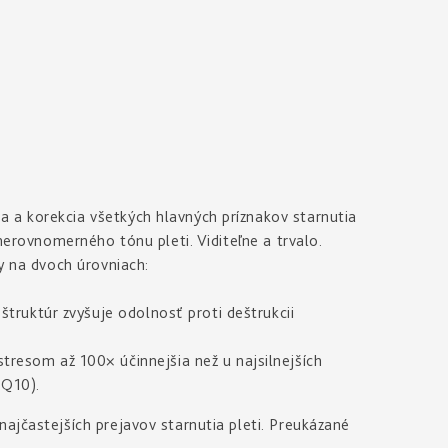
 a korekcia všetkých hlavných príznakov starnutia
 nerovnomerného tónu pleti. Viditeľne a trvalo.
ny na dvoch úrovniach:
štruktúr zvyšuje odolnosť proti deštrukcii
tresom až 100× účinnejšia než u najsilnejších
 Q10).
ajčastejších prejavov starnutia pleti. Preukázané