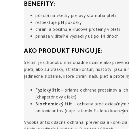
BENEFITY:
pôsobí na všetky prejavy starnutia pleti
rešpektuje pH pokožky
chráni a posilňuje kľúčové proteíny v pleti
prináša viditeľné výsledky už po 14 dňoch
AKO PRODUKT FUNGUJE:
Sérum je dlhodobo mimoriadne účinné ako prevencia
pleti, ako sú vrásky, strata kontúr, hustoty, jasu a
Jedinečné zloženie, ktoré chráni našu pleť a proteí
Fyzický štít
– priama ochrana proteínov a ich 
(chaperónový efekt).
Biochemický štít
– ochrana pred oxidačným s
antioxidantov (napr. vitamín E alebo koenzým
Vysoká antioxidačná ochrana, prevencia a korekcia n