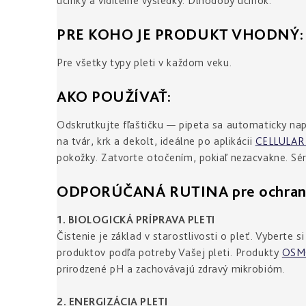
účinky a viditeľné výsledky. Dlhodobý účinok.
PRE KOHO JE PRODUKT VHODNÝ:
Pre všetky typy pleti v každom veku.
AKO POUŽÍVAŤ:
Odskrutkujte fľaštičku — pipeta sa automaticky napl
na tvár, krk a dekolt, ideálne po aplikácii
CELLULAR 
pokožky. Zatvorte otočením, pokiaľ nezacvakne. Sér
ODPORÚČANÁ RUTINA pre ochranu p
1. BIOLOGICKÁ PRÍPRAVA PLETI
Čistenie je základ v starostlivosti o pleť. Vyberte si
produktov podľa potreby Vašej pleti. Produkty
OSM
prirodzené pH a zachovávajú zdravý mikrobióm.
2. ENERGIZÁCIA PLETI