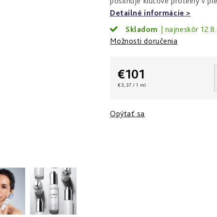
posilňuje kľúčové proteíny v ple
Detailné informácie
Skladom
12.8
Možnosti doručenia
€101
Jednotková
€3,37 / 1 ml
cena:
Opýtať sa