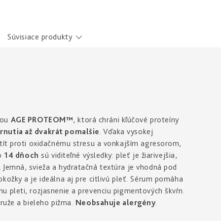
Súvisiace produkty
iou
AGE PROTEOM™
, ktorá chráni kľúčové proteíny
rnutia až dvakrát pomalšie
. Vďaka vysokej
štít proti oxidačnému stresu a vonkajším agresorom,
po
14 dňoch
sú viditeľné výsledky: pleť je žiarivejšia,
 Jemná, svieža a hydratačná textúra je vhodná pod
kožky a je ideálna aj pre citlivú pleť. Sérum pomáha
u pleti, rozjasnenie a prevenciu pigmentových škvŕn.
 ruže a bieleho pižma.
Neobsahuje alergény
.