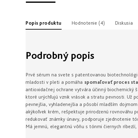
Popis produktu
Hodnotenie (4)
Diskusia
Podrobný popis
Prvé sérum na svete s patentovanou biotechnológ
mladosti v pleti a pomáha
spomaľovať proces sta
antioxidačnej ochrane vytvára účinný biochemický 
ktoré urýchľujú vznik vrások a stratu pevnosti. Už 
pevnejšia, vyhladenejšia a pôsobí mladším dojmom.
akýkoľvek krém, rešpektuje prirodzenú rovnováhu po
redukovať známky únavy, podporuje zjednotenie tón
Má jemnú, elegantnú vôňu s tónmi čiernych ríbezlí,