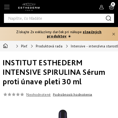
Prejsť
N
na
obsah
K
Získajte 2x exkluzívny darček pri nákupe
slnečných
Typ
produktov
☀️
produktu
Domov
Pleť
Produktová rada
Intensive - intenzívna starost
Telový
Pleťové
Typ
peeling
séra
INSTITUT ESTHEDERM
pleti
Fáza
Pleťové
Hydratácia
opaľovania
INTENSIVE SPIRULINA Sérum
Normálna
krémy
Potrebujem
a
proti únave pleti 30 ml
Pred
riešiť
výživa
Potrebujem
Citlivá
opaľovaním
Oči
riešiť
a
Prevencia
pery
Neohodnotené
Podrobnosti hodnotenia
Produktová
Spevnenie
starnutia
Mastná
Ochrana
25+
Rýchle
rada
pred
Produktová
a
slnkom
Masky
intenzívne
Zoštíhlenie
rada
Zmiešaná
Age
Prvé
opálenie
až
Proteom
vrásky