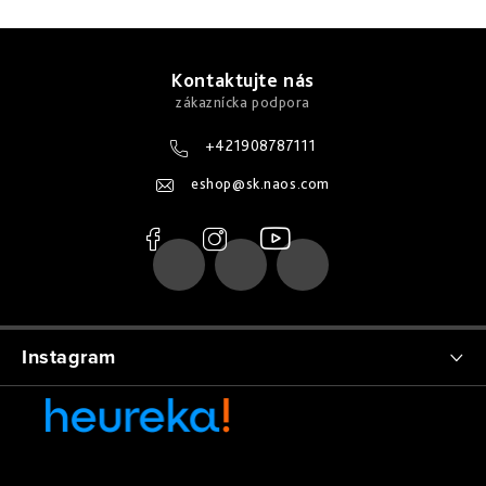
Z
á
Kontaktujte nás
p
ä
+421908787111
t
eshop
@
sk.naos.com
i
e
Instagram