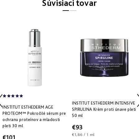
Súvisiaci tovar
Derm
repair
-
obnova
štruktúry
Pure
&
Sensi
&
Nutri
system
-
špecifická
starostlivosť
INSTITUT ESTHEDERM INTENSIVE
INSTITUT ESTHEDERM AGE
SPIRULINA Krém proti únave pleti
PROTEOM™ Pokročilé sérum pre
50 ml
ochranu proteínov a mladosti
pleti 30 ml
€93
Jednotková
€1,86 / 1 ml
€101