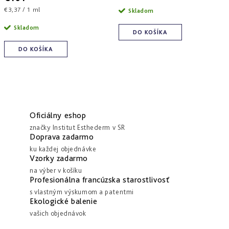
cena:
Jednotková
€3,37 / 1 ml
Skladom
cena:
Skladom
DO KOŠÍKA
DO KOŠÍKA
Oficiálny eshop
značky Institut Esthederm v SR
Doprava zadarmo
ku každej objednávke
Vzorky zadarmo
na výber v košíku
Profesionálna francúzska starostlivosť
s vlastným výskumom a patentmi
Ekologické balenie
vašich objednávok