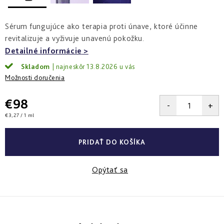
a
zlepšenie
pleti
hydratácia
hustoty
Into
Sérum fungujúce ako terapia proti únave, ktoré účinne
Repair
Tmavé
Príprava
Esthe
revitalizuje a vyživuje unavenú pokožku.
škvrny
pokožky
white
a
na
Detailné informácie
-
Bronz
hyperpigmentácia
slnko
rozjasnenie
Impulse
Skladom
13.8.2026
Možnosti doručenia
Akné
Samoopaľovanie
Lift
Sun
a
&
Sublimation
nedokonalosti
€98
repair
-
Jednotková
€3,27 / 1 ml
lifting
Reflects
Regenerácia
cena:
a
of
&
spevnenie
Sun
obnova
PRIDAŤ DO KOŠÍKA
pleti
Active
repair
Opýtať sa
-
aktívna
obnova
E.V.E.
&