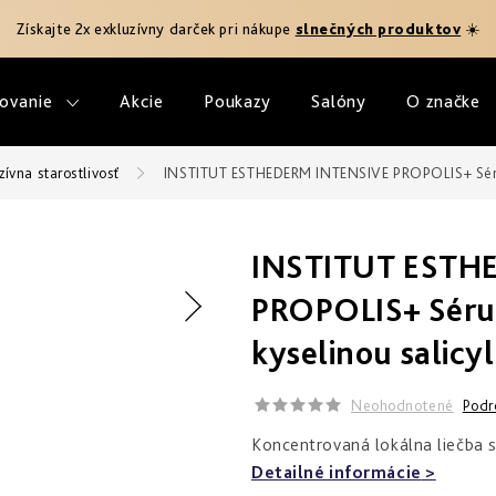
Získajte 2x exkluzívny darček pri nákupe
slnečných produktov
☀️
ovanie
Akcie
Poukazy
Salóny
O značke
zívna starostlivosť
INSTITUT ESTHEDERM INTENSIVE PROPOLIS+ Sérum 
INSTITUT ESTH
PROPOLIS+ Sérum
kyselinou salicy
Neohodnotené
Podr
Koncentrovaná lokálna liečba 
Detailné informácie