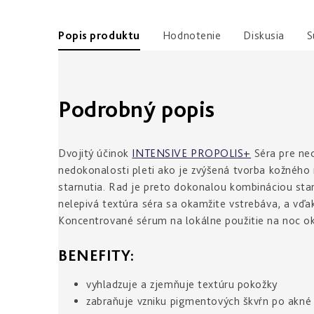
Popis produktu
Hodnotenie
Diskusia
S
Podrobný popis
Dvojitý účinok
INTENSIVE PROPOLIS+
Séra pre ned
nedokonalosti pleti ako je zvýšená tvorba kožného 
starnutia. Rad je preto dokonalou kombináciou staros
nelepivá textúra séra sa okamžite vstrebáva, a vď
Koncentrované sérum na lokálne použitie na noc oka
BENEFITY:
vyhladzuje a zjemňuje textúru pokožky
zabraňuje vzniku pigmentových škvŕn po akné