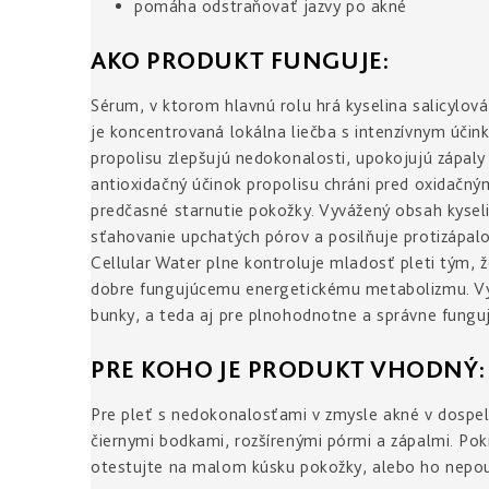
pomáha odstraňovať jazvy po akné
AKO PRODUKT FUNGUJE:
Sérum, v ktorom hlavnú rolu hrá kyselina salicylová
je koncentrovaná lokálna liečba s intenzívnym účin
propolisu zlepšujú nedokonalosti, upokojujú zápaly
antioxidačný účinok propolisu chráni pred oxidačný
predčasné starnutie pokožky. Vyvážený obsah kyseli
sťahovanie upchatých pórov a posilňuje protizápal
Cellular Water plne kontroluje mladosť pleti tým, ž
dobre fungujúcemu energetickému metabolizmu. Vyt
bunky, a teda aj pre plnohodnotne a správne fungu
PRE KOHO JE PRODUKT VHODNÝ:
Pre pleť s nedokonalosťami v zmysle akné v dospelos
čiernymi bodkami, rozšírenými pórmi a zápalmi. Pok
otestujte na malom kúsku pokožky, alebo ho nepou