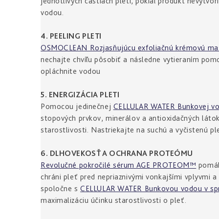
jednotlivých častiach pleti, pokiaľ produkt nevytvo
vodou.
4. PEELING PLETI
OSMOCLEAN Rozjasňujúcu exfoliačnú krémovú ma
nechajte chvíľu pôsobiť a následne vytieraním pom
opláchnite vodou
5. ENERGIZÁCIA PLETI
Pomocou jedinečnej
CELLULAR WATER Bunkovej vod
stopových prvkov, minerálov a antioxidačných látok
starostlivosti. Nastriekajte na suchú a vyčistenú pl
6. DLHOVEKOSŤ A OCHRANA PROTEÓMU
Revolučné pokročilé sérum AGE PROTEOM™
pomáha
chráni pleť pred nepriaznivými vonkajšími vplyvmi 
spoločne s
CELLULAR WATER Bunkovou vodou v spr
maximalizáciu účinku starostlivosti o pleť.