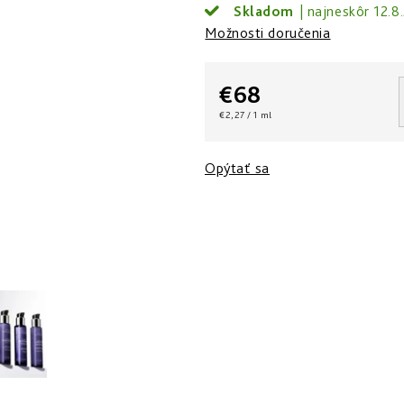
Skladom
12.8
Možnosti doručenia
€68
Jednotková
€2,27 / 1 ml
cena:
Opýtať sa