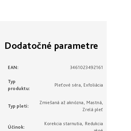
Dodatočné parametre
EAN
:
3461023492161
Typ
Pleťové séra, Exfoliácia
produktu
:
Zmiešaná až aknózna, Mastná,
Typ pleti
:
Zrelá pleť
Korekcia starnutia, Redukcia
Účinok
:
akné