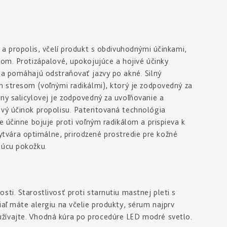
 a propolis, včelí produkt s obdivuhodnými účinkami,
kom. Protizápalové, upokojujúce a hojivé účinky
 a pomáhajú odstraňovať jazvy po akné. Silný
m stresom (voľnými radikálmi), ktorý je zodpovedný za
ny salicylovej je zodpovedný za uvoľňovanie a
ový účinok propolisu. Patentovaná technológia
e účinne bojuje proti voľným radikálom a prispieva k
vára optimálne, prirodzené prostredie pre kožné
júcu pokožku.
ti. Starostlivosť proti starnutiu mastnej pleti s
iaľ máte alergiu na včelie produkty, sérum najprv
žívajte. Vhodná kúra po procedúre LED modré svetlo.