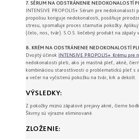
7. SÉRUM NA ODSTRÁNENIE NEDOKONALOSTÍ PL
INTENSIVE PROPOLIS+ Sérum pre nedokonalosti plet
propolisu koriguje nedokonalosti, posilňuje priro
stresu, spomaľuje proces starnutia pokožky. Aplikuj
(čelo, nos, tvár). S.O.S. liečebný produkt na zápaly
8. KRÉM NA ODSTRÁNENIE NEDOKONALOSTÍ PL
Dvojitý účinok
INTENSIVE PROPOLIS+ Krému pre ned
nedokonalosti pleti, ako je mastná pleť, akné, čie
kombináciou starostlivosti o problematickú pleť s 
a večer na vyčistenú pokožku na tvár, krk a dekolt.
VÝSLEDKY:
Z pokožky miznú zápalové prejavy akné, čierne bodky
Škvrny sú výrazne eliminované.
ZLOŽENIE: