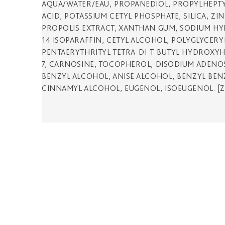
AQUA/WATER/EAU, PROPANEDIOL, PROPYLHEPTY
ACID, POTASSIUM CETYL PHOSPHATE, SILICA, ZI
PROPOLIS EXTRACT, XANTHAN GUM, SODIUM HYD
14 ISOPARAFFIN, CETYL ALCOHOL, POLYGLYCERY
PENTAERYTHRITYL TETRA-DI-T-BUTYL HYDROXY
7, CARNOSINE, TOCOPHEROL, DISODIUM ADENOSI
BENZYL ALCOHOL, ANISE ALCOHOL, BENZYL BENZ
CINNAMYL ALCOHOL, EUGENOL, ISOEUGENOL. [Z