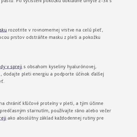
rí pastu. Po vyčistení pokožku dôkladne umyte 2-3x s
sku
rozotrite v rovnomernej vrstve na celú pleť,
ocou prstov odstráňte masku z pleti a pokožku
y v spreji
s obsahom kyseliny hyalurónovej,
, dodajte pleti energiu a podporte účinok ďalšej
eť.
 chrániť kľúčové proteíny v pleti, a tým účinne
a predčasným starnutím, používajte ráno alebo večer
eji
ako absolútny základ každodennej rutiny pre