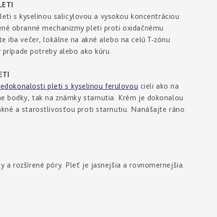
ETI
i s kyselinou salicylovou a vysokou koncentráciou
dzené obranné mechanizmy pleti proti oxidačnému
te iba večer, lokálne na akné alebo na celú T-zónu
 v prípade potreby alebo ako kúru.
ETI
okonalosti pleti s kyselinou ferulovou
cieli ako na
rne bodky, tak na známky starnutia. Krém je dokonalou
akné a starostlivosťou proti starnutiu. Nanášajte ráno
 a rozšírené póry. Pleť je jasnejšia a rovnomernejšia.