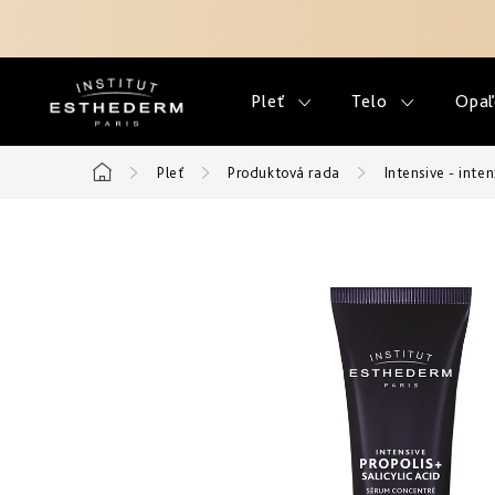
Prejsť
na
obsah
Pleť
Telo
Opaľ
Pleť
Produktová rada
Intensive - inten
Domov