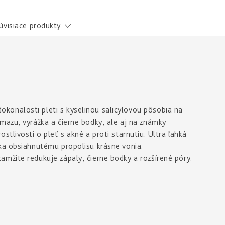
úvisiace produkty
okonalosti pleti s kyselinou salicylovou pôsobia na
mazu, vyrážka a čierne bodky, ale aj na známky
tlivosti o pleť s akné a proti starnutiu. Ultra ľahká
aka obsiahnutému propolisu krásne vonia.
mžite redukuje zápaly, čierne bodky a rozšírené póry.