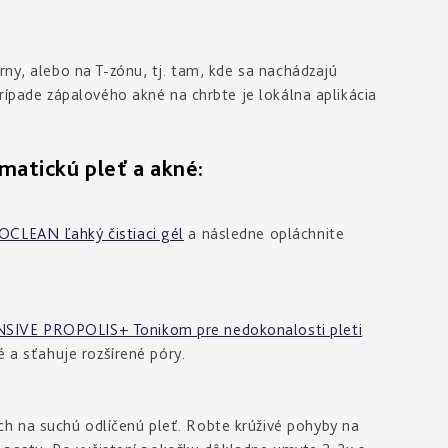
rny, alebo na T-zónu, tj. tam, kde sa nachádzajú
prípade zápalového akné na chrbte je lokálna aplikácia
tickú pleť a akné:
CLEAN Ľahký čistiaci gél
a následne opláchnite
SIVE PROPOLIS+ Tonikom pre nedokonalosti pleti
né a sťahuje rozšírené póry.
ch na suchú odlíčenú pleť. Robte krúživé pohyby na