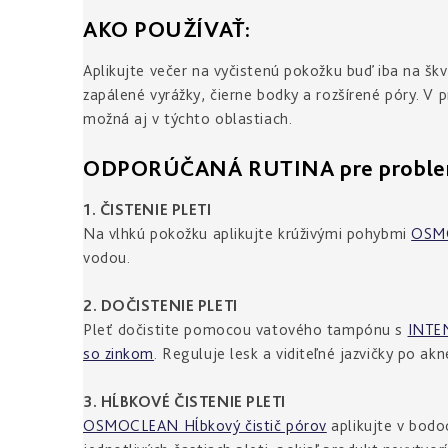
AKO POUŽÍVAŤ:
Aplikujte večer na vyčistenú pokožku buď iba na škv
zapálené vyrážky, čierne bodky a rozšírené póry. V 
možná aj v týchto oblastiach.
ODPORÚČANÁ RUTINA pre problema
1. ČISTENIE PLETI
Na vlhkú pokožku aplikujte krúživými pohybmi
OSMO
vodou.
2. DOČISTENIE PLETI
Pleť dočistite pomocou vatového tampónu s
INTEN
so zinkom
. Reguluje lesk a viditeľné jazvičky po ak
3. HĹBKOVÉ ČISTENIE PLETI
OSMOCLEAN Hĺbkový čistič pórov
aplikujte v bodo