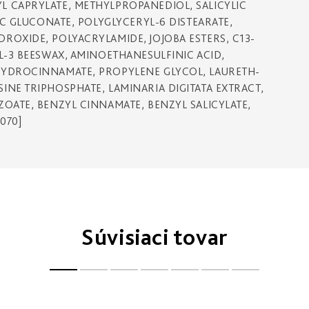
L CAPRYLATE, METHYLPROPANEDIOL, SALICYLIC
NC GLUCONATE, POLYGLYCERYL-6 DISTEARATE,
ROXIDE, POLYACRYLAMIDE, JOJOBA ESTERS, C13-
L-3 BEESWAX, AMINOETHANESULFINIC ACID,
HYDROCINNAMATE, PROPYLENE GLYCOL, LAURETH-
NE TRIPHOSPHATE, LAMINARIA DIGITATA EXTRACT,
OATE, BENZYL CINNAMATE, BENZYL SALICYLATE,
070]
Súvisiaci tovar