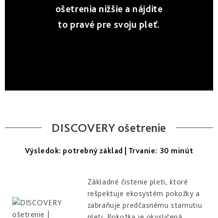
a
zlepšenie
pleti
ošetrenia nižšie a nájdite
hydratácia
hustoty
Into
to pravé pre svoju pleť.
Repair
Tmavé
Príprava
Esthe
škvrny
pokožky
white
a
na
-
Bronz
hyperpigmentácia
slnko
rozjasnenie
Impulse
Akné
Samoopaľovanie
Lift
Sun
a
&
Sublimation
nedokonalosti
repair
-
lifting
Reflects
Regenerácia
a
of
&
DISCOVERY ošetrenie
spevnenie
Sun
obnova
pleti
Výsledok: potrebný základ | Trvanie: 30 minút
Active
repair
-
aktívna
Základné čistenie pleti, ktoré
obnova
rešpektuje ekosystém pokožky a
zabraňuje predčasnému starnutiu
E.V.E.
&
pleti. Pokožka je okysličená,