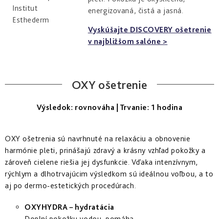
Derm
energizovaná, čistá a jasná.
repair
-
Vyskúšajte DISCOVERY ošetrenie
obnova
štruktúry
v najbližšom salóne >
Pure
&
Sensi
OXY ošetrenie
&
Nutri
system
Výsledok: rovnováha | Trvanie: 1 hodina
-
špecifická
starostlivosť
OXY ošetrenia sú navrhnuté na relaxáciu a obnovenie
harmónie pleti, prinášajú zdravý a krásny vzhľad pokožky a
zároveň cielene riešia jej dysfunkcie. Vďaka intenzívnym,
rýchlym a dlhotrvajúcim výsledkom sú ideálnou voľbou, a to
aj po dermo-estetických procedúrach.
OXYHYDRA – hydratácia
Doplní pokožku vodou, pomáha