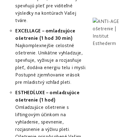
spevňujú pleť pre viditeľné
výsledky na kontúrach Vašej
tváre.
EXCELLAGE – omladzujúce
ošetrenie (1 hod 30 min)
Najkomplexnejšie celostné
ošetrenie. Unikátne vyhladzuje,
spevňuje, vyživuje a rozjasňuje
pleť, dodáva energiu telu i mysli.
Postupné zjemňovanie vrások
pre mladistvý vzhľad pleti.
ESTHEDĹUXE – omladzujúce
ošetrenie (1 hod)
Omladzujúce ošetrenie s
liftingovým účinkom na
vyhladenie, spevnenie,
rozjasnenie a výživu pleti.
Ošetrenie prispôsobené Vašim