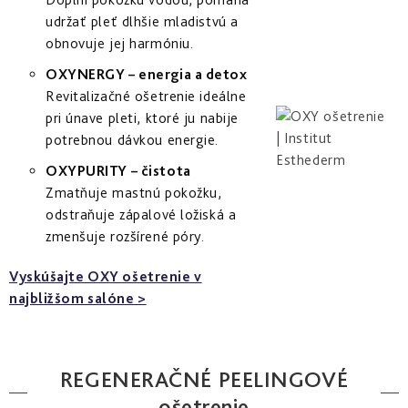
udržať pleť dlhšie mladistvú a
obnovuje jej harmóniu.
OXYNERGY – energia a detox
Revitalizačné ošetrenie ideálne
pri únave pleti, ktoré ju nabije
potrebnou dávkou energie.
OXYPURITY – čistota
Zmatňuje mastnú pokožku,
odstraňuje zápalové ložiská a
zmenšuje rozšírené póry.
Vyskúšajte OXY ošetrenie v
najbližšom salóne >
REGENERAČNÉ PEELINGOVÉ
ošetrenie