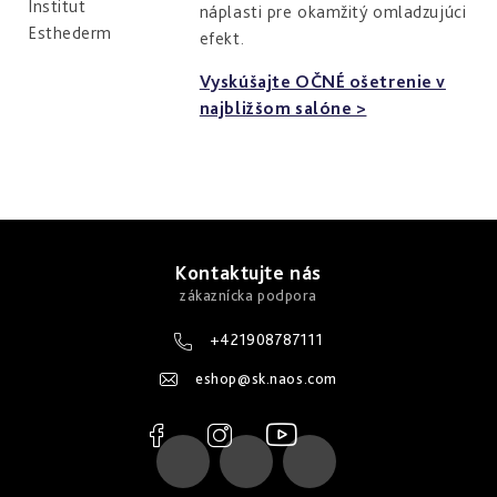
náplasti pre okamžitý omladzujúci
efekt.
Vyskúšajte OČNÉ ošetrenie v
najbližšom salóne >
Z
á
Kontaktujte nás
p
ä
+421908787111
t
eshop
@
sk.naos.com
i
e