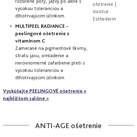
rozšírené póry, jazvy po akné s
vysokou toleranciou a
dlhotrvajúcim účinkom.
MULTIPEEL RADIANCE –
peelingové ošetrenie s
vitamínom C
Zamerané na pigmentové škvrny,
stratu jasu, omladenie a
nerovnomerné zafarbenie pleti s
vysokou toleranciou a
dlhotrvajúcim účinkom.
Vyskúšajte PEELINGOVÉ ošetrenie v
najbližšom salóne >
ANTI-AGE ošetrenie