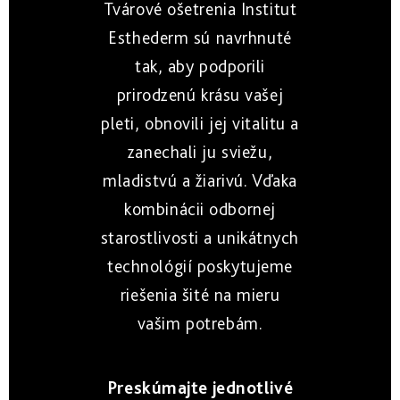
aknózna
Po
Čistenie
Tvárové ošetrenia Institut
-
Adaptasun
&
opaľovaní
ochrana
prevencia
Opálenie
Esthederm sú navrhnuté
proteínov
starnutia
bez
Suchá
Toniká
a
Photo
30+
vrások
&
Samoopaľovanie
&
tak, aby podporili
mladosti
Reverse
dehydratovaná
bunková
voda
prirodzenú krásu vašej
Korekcia
Opálenie
Intensive
Photo
starnutia
bez
Zrelá
pleti, obnovili jej vitalitu a
-
Regul
&
pigmentových
pleť
Hydratácia
intenzívna
lifting
škvŕn
zanechali ju sviežu,
starostlivosť
40+
After
Exfoliácia
mladistvú a žiarivú. Vďaka
Sun
Ochrana
Osmoclean
&
Hĺbkové
pre
kombinácii odbornej
-
Tan
omladenie
citlivú
hĺbkové
Prolonging
50+
&
starostlivosti a unikátnych
čistenie
intolerantnú
pokožku
technológií poskytujeme
Bronz
Citlivá
Cellular
Repair
pleť
riešenia šité na mieru
water
&
Zjednotenie
-
rozšírené
tónu
vašim potrebám.
bunková
No
žilky
pleti
hydratácia
Sun
Hydratácia
Zvýraznenie
Excellage
Sun
&
Preskúmajte jednotlivé
opálenia
-
Intolerance
vyživenie