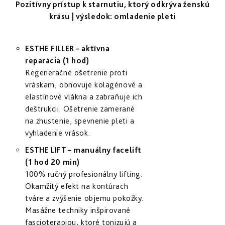
Pozitívny prístup k starnutiu, ktorý odkrýva ženskú
krásu | výsledok: omladenie pleti
ESTHE FILLER – aktívna
reparácia (1 hod)
Regeneračné ošetrenie proti
vráskam, obnovuje kolagénové a
elastínové vlákna a zabraňuje ich
deštrukcii. Ošetrenie zamerané
na zhustenie, spevnenie pleti a
vyhladenie vrások.
ESTHE LIFT – manuálny facelift
(1 hod 20 min)
100% ručný profesionálny lifting.
Okamžitý efekt na kontúrach
tváre a zvýšenie objemu pokožky.
Masážne techniky inšpirované
fascioterapiou, ktoré tonizujú a