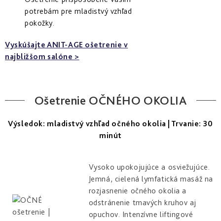
potrebám pre mladistvý vzhľad
pokožky.
Vyskúšajte ANIT-AGE ošetrenie v
najbližšom salóne >
Ošetrenie OČNÉHO OKOLIA
Výsledok: mladistvý vzhľad očného okolia | Trvanie: 30
minút
Vysoko upokojujúce a osviežujúce.
Jemná, cielená lymfatická masáž na
rozjasnenie očného okolia a
odstránenie tmavých kruhov aj
opuchov. Intenzívne liftingové