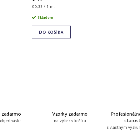
Jednotková
€0,33 / 1 ml
cena:
Skladom
DO KOŠÍKA
a zadarmo
Vzorky zadarmo
Profesionáln
starost
 objednávke
na výber v košíku
s vlastným výsk