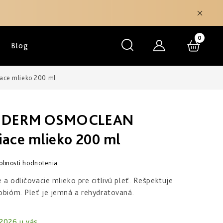
NÁKU
Blog
KOŠÍK
ce mlieko 200 ml
HEDERM OSMOCLEAN
iace mlieko 200 ml
obnosti hodnotenia
 a odličovacie mlieko pre citlivú pleť. Rešpektuje
robióm. Pleť je jemná a rehydratovaná.
.2026