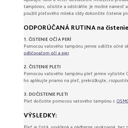
tampónov, očistite a odstráňte. Je možné naniesť 
použití pleťového mlieka vždy dokončite čistenie pl
ODPORÚČANÁ RUTINA na čistenie ci
1. ČISTENIE OČÍ A PERÍ
Pomocou vatového tampónu jemne odlíčte očné ok
odličovačom očí a pier
.
2. ČISTENIE PLETI
Pomocou vatového tampónu pleť jemne vyčistite
ho aplikujte priamo na pleť, prekrúžkujte, rozpustit
3. DOČISTENIE PLETI
Pleť dočistite pomocou vatového tampónu s
OSMO
VÝSLEDKY:
Pleť je čistá, vyvážená a nádherne upokojená, bez