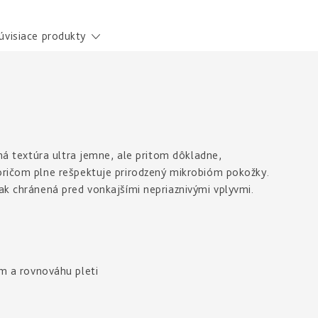
úvisiace produkty
mná textúra ultra jemne, ale pritom dôkladne,
pričom plne rešpektuje prirodzený mikrobióm pokožky.
ak chránená pred vonkajšími nepriaznivými vplyvmi.
m a rovnováhu pleti