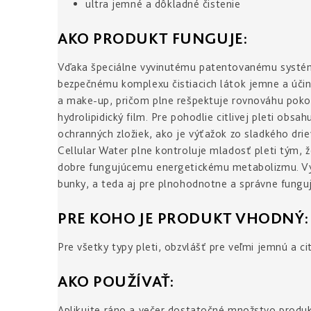
ultra jemné a dôkladné čistenie
AKO PRODUKT FUNGUJE:
Vďaka špeciálne vyvinutému patentovanému systém
bezpečnému komplexu čistiacich látok jemne a účin
a make-up, pričom plne rešpektuje rovnováhu poko
hydrolipidický film. Pre pohodlie citlivej pleti obs
ochranných zložiek, ako je výťažok zo sladkého dri
Cellular Water plne kontroluje mladosť pleti tým, ž
dobre fungujúcemu energetickému metabolizmu. Vyt
bunky, a teda aj pre plnohodnotne a správne funguj
PRE KOHO JE PRODUKT VHODNÝ:
Pre všetky typy pleti, obzvlášť pre veľmi jemnú a cit
AKO POUŽÍVAŤ:
Aplikujte ráno a večer dostatočné množstvo produk