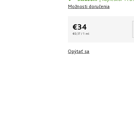
Možnosti doručenia
€34
Jednotková
€0,17 / 1 ml
cena:
Opýtať sa