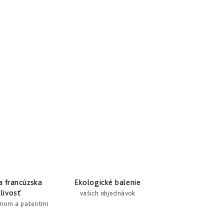
a francúzska
Ekologické balenie
livosť
vašich objednávok
umom a patentmi