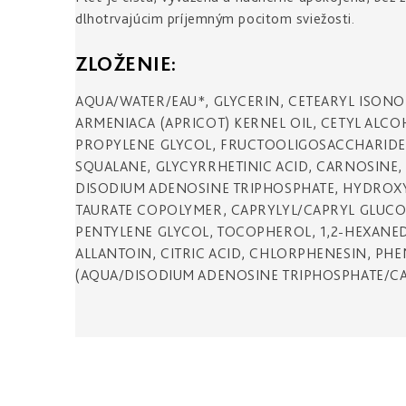
dlhotrvajúcim príjemným pocitom sviežosti.
ZLOŽENIE:
AQUA/WATER/EAU*, GLYCERIN, CETEARYL ISON
ARMENIACA (APRICOT) KERNEL OIL, CETYL ALCO
PROPYLENE GLYCOL, FRUCTOOLIGOSACCHARIDES,
SQUALANE, GLYCYRRHETINIC ACID, CARNOSINE, 
DISODIUM ADENOSINE TRIPHOSPHATE, HYDROX
TAURATE COPOLYMER, CAPRYLYL/CAPRYL GLUCO
PENTYLENE GLYCOL, TOCOPHEROL, 1,2-HEXANED
ALLANTOIN, CITRIC ACID, CHLORPHENESIN, PHE
(AQUA/DISODIUM ADENOSINE TRIPHOSPHATE/CA