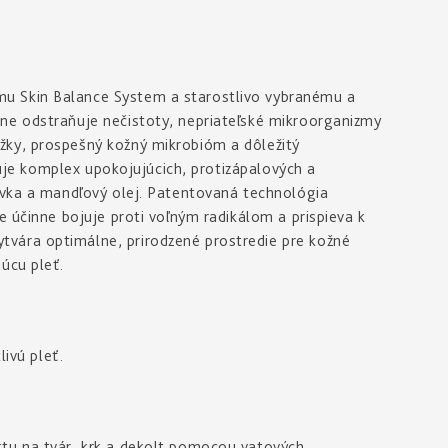
u Skin Balance System a starostlivo vybranému a
ne odstraňuje nečistoty, nepriateľské mikroorganizmy
žky, prospešný kožný mikrobióm a dôležitý
ahuje komplex upokojujúcich, protizápalových a
evka a mandľový olej. Patentovaná technológia
e účinne bojuje proti voľným radikálom a prispieva k
vára optimálne, prirodzené prostredie pre kožné
úcu pleť.
livú pleť.
tu na tvár, krk a dekolt pomocou vatových