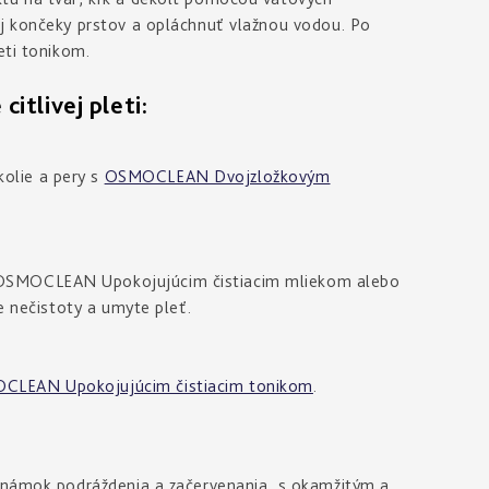
aj končeky prstov a opláchnuť vlažnou vodou. Po
eti tonikom.
tlivej pleti:
olie a pery s
OSMOCLEAN Dvojzložkovým
 OSMOCLEAN Upokojujúcim čistiacim mliekom alebo
e nečistoty a umyte pleť.
CLEAN Upokojujúcim čistiacim tonikom
.
 známok podráždenia a začervenania, s okamžitým a