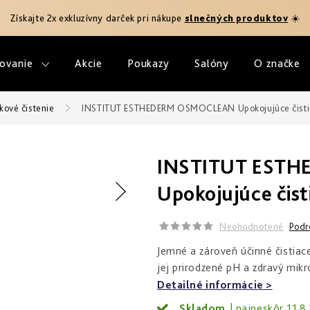
Získajte 2x exkluzívny darček pri nákupe
slnečných produktov
☀️
ovanie
Akcie
Poukazy
Salóny
O značke
kové čistenie
INSTITUT ESTHEDERM OSMOCLEAN Upokojujúce čistia
INSTITUT EST
Upokojujúce čist
Neohodnotené
Podr
Jemné a zároveň účinné čistiace
jej prirodzené pH a zdravý mik
Detailné informácie
Skladom
11.8