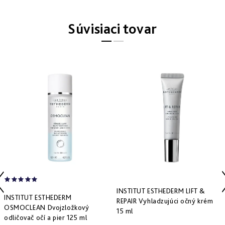
Derm
repair
-
Súvisiaci tovar
obnova
štruktúry
Pure
&
Sensi
&
Nutri
system
-
špecifická
starostlivosť
INSTITUT ESTHEDERM LIFT &
INSTITUT ESTHEDERM
REPAIR Vyhladzujúci očný krém
OSMOCLEAN Dvojzložkový
15 ml
odličovač očí a pier 125 ml