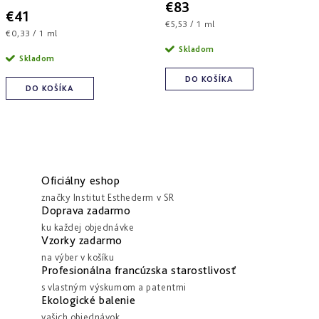
€83
€41
Jednotková
€5,53 / 1 ml
Jednotková
€0,33 / 1 ml
cena:
cena:
Skladom
Skladom
DO KOŠÍKA
DO KOŠÍKA
Oficiálny eshop
značky Institut Esthederm v SR
Doprava zadarmo
ku každej objednávke
Vzorky zadarmo
na výber v košíku
Profesionálna francúzska starostlivosť
s vlastným výskumom a patentmi
Ekologické balenie
vašich objednávok