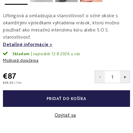
a
zlepšenie
pleti
hydratácia
hustoty
Into
Liftingová a omladzujúca starostlivosť o očné okolie s
Repair
Tmavé
Príprava
Esthe
okamžitými výsledkami vyhladenia vrások, ktorú možno
škvrny
pokožky
white
a
na
používať ako mesačnú intenzívnu kúru alebo S.O.S.
-
Bronz
hyperpigmentácia
slnko
rozjasnenie
starostlivosť.
Impulse
Detailné informácie
Akné
Samoopaľovanie
Lift
Sun
a
Skladom
12.8.2026
&
Sublimation
nedokonalosti
repair
Možnosti doručenia
-
lifting
Reflects
Regenerácia
€87
a
of
&
spevnenie
Sun
obnova
Jednotková
€43,50 / 1 ks
pleti
cena:
Active
repair
PRIDAŤ DO KOŠÍKA
-
aktívna
obnova
Opýtať sa
E.V.E.
&