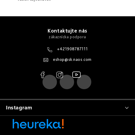
Z
á
Kontaktujte nás
p
ä
+421908787111
t
eshop
@
sk.naos.com
i
e
Instagram