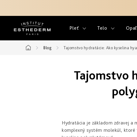
Prejsť
na
obsah
Pleť
Telo
Opaľ
Blog
Tajomstvo hydratácie: Ako kyselina hy
Domov
Tajomstvo h
poly
Hydratácia je základom zdravej a ml
komplexný systém molekúl, ktoré v