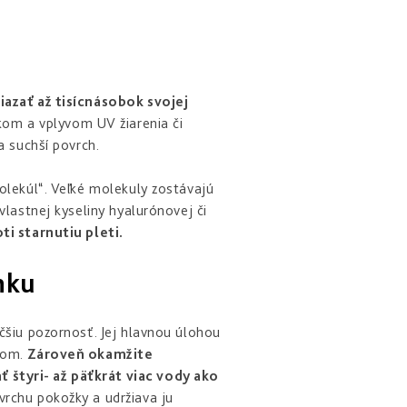
azať až tisícnásobok svojej
kom a vplyvom UV žiarenia či
a suchší povrch.
olekúl“. Veľké molekuly zostávajú
vlastnej kyseliny hyalurónovej či
i starnutiu pleti.
nku
čšiu pozornosť. Jej hlavnou úlohou
adom.
Zároveň okamžite
 štyri- až päťkrát viac vody ako
vrchu pokožky a udržiava ju