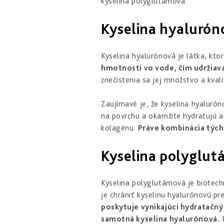
kyselina polyglutámová.
Kyselina hyaluróno
Kyselina hyalurónová je látka, kto
hmotnosti vo vode, čím udržiava
znečistenia sa jej množstvo a kval
Zaujímavé je, že kyselina hyalurón
na povrchu a okamžite hydratujú a 
kolagénu.
Práve kombinácia tých
Kyselina polyglut
Kyselina polyglutámová je biotechn
je chrániť kyselinu hyalurónovú p
poskytuje vynikajúci hydratačný 
samotná kyselina hyalurónová.
P