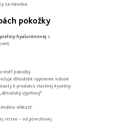
ky sa násobia.
žbách pokožky
kyseliny hyalurónovej
s
oveň.
reliéf pokožky.
ečuje dlhodobé vyplnenie vrások.
lasty k produkcii vlastnej kyseliny
 „dlhodobý výplňový“
timálnu vlhkosť.
ej vrstve – od povrchovej