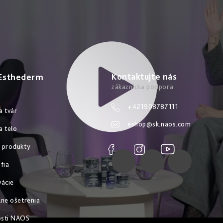
Kontaktujte nás
 Esthederm
+421908787111
a tvár
eshop
@
sk.naos.com
a telo
 produkty
fia
vácie
lne ošetrenia
osti NAOS