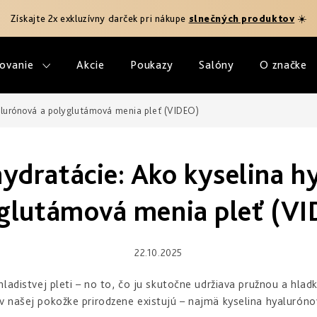
Získajte 2x exkluzívny darček pri nákupe
slnečných produktov
☀️
ovanie
Akcie
Poukazy
Salóny
O značke
alurónová a polyglutámová menia pleť (VIDEO)
ydratácie: Ako kyselina h
glutámová menia pleť (V
22.10.2025
adistvej pleti – no to, čo ju skutočne udržiava pružnou a hladko
 našej pokožke prirodzene existujú – najmä kyselina hyaluróno