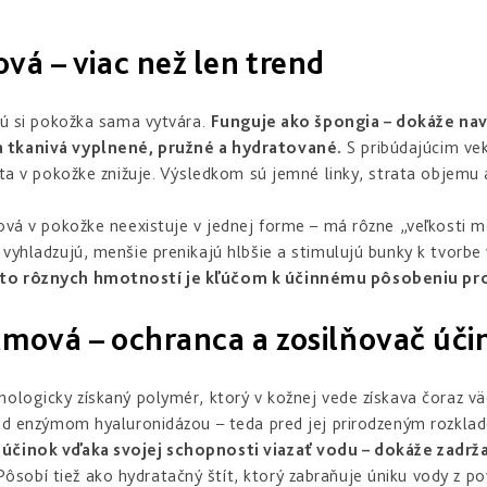
vá – viac než len trend
rú si pokožka sama vytvára.
Funguje ako špongia – dokáže navi
 tkanivá vyplnené, pružné a hydratované.
S pribúdajúcim ve
ita v pokožke znižuje. Výsledkom sú jemné linky, strata objemu 
ová v pokožke neexistuje v jednej forme – má rôzne „veľkosti m
vyhladzujú, menšie prenikajú hlbšie a stimulujú bunky k tvorbe 
to rôznych hmotností je kľúčom k účinnému pôsobeniu prot
ámová – ochranca a zosilňovač úči
ologicky získaný polymér, ktorý v kožnej vede získava čoraz vä
red enzýmom hyaluronidázou – teda pred jej prirodzeným rozkl
účinok vďaka svojej schopnosti viazať vodu – dokáže zadržať
ôsobí tiež ako hydratačný štít, ktorý zabraňuje úniku vody z po