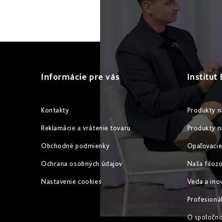
Z
á
Informácie pre vás
Institut
p
ä
Kontakty
Produkty n
t
Reklamácie a vrátenie tovaru
Produkty n
i
Obchodné podmienky
Opaľovacie
e
Ochrana osobných údajov
Naša filozo
Nastavenie cookies
Veda a ino
Profesioná
O spoločn