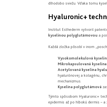
dlhodobo sviežu. Vďaka tomu kyseli
Hyaluronic+ techn
Institut Esthederm vytvoril paten
kyselinou polyglutámovou
a pos
Každá zložka pôsobí v inom „posch
Vysokomolekulová kyselin
Mikrokapsulovaná kyselina
Acetylovaná kyselina hyal
hyalurónovej a kolagénu, ch
mechanizmus.
Kyselina polyglutámová
zas
Týmto spôsobom Hyaluronic+ tec
epidermis až po hlbokú dermis – a za