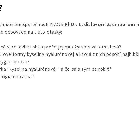
?
g managerom spoločnosti NAOS
PhDr.
Ladislavom Zsemberom
a
te odpovede na tieto otázky:
ová v pokožke robí a prečo jej množstvo s vekom klesá?
ulové formy kyseliny hyalurónovej a ktorá z nich pôsobí najhlbš
polyglutámová?
ba“ kyselina hyalurónová – a čo sa s tým dá robiť?
lógia unikátna?