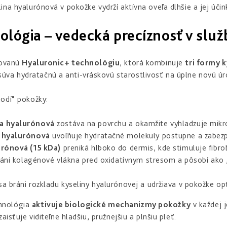
na hyalurónová v pokožke vydrží aktívna oveľa dlhšie a jej účin
ológia – vedecká precíznosť v slu
tovanú
Hyaluronic+ technológiu
, ktorá kombinuje
tri formy 
úva hydratačnú a anti-vráskovú starostlivosť na úplne novú úr
odí“ pokožky:
a hyalurónová
zostáva na povrchu a okamžite vyhladzuje mikro
 hyalurónová
uvoľňuje hydratačné molekuly postupne a zabezp
urónová (15 kDa)
preniká hlboko do dermis, kde stimuluje fibrob
ráni kolagénové vlákna pred oxidatívnym stresom a pôsobí ako
a bráni rozkladu kyseliny hyalurónovej a udržiava v pokožke op
hnológia
aktivuje biologické mechanizmy pokožky
v každej j
isťuje viditeľne hladšiu, pružnejšiu a plnšiu pleť.