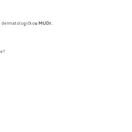
 dermatologičko
u MUDr.
ie?