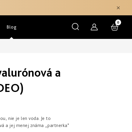
NÁKU
Blog
KOŠÍK
yalurónová a
IDEO)
u, nie je len voda. Je to
vá a jej menej známa „partnerka“