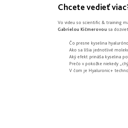
Chcete vedieť viac
Vo videu so scientific & trainin
Gabrielou Kičmerovou
sa dozvie
Čo presne kyselina hyalurón
Ako sa líšia jednotlivé molek
Aký efekt prináša kyselina 
Prečo v pokožke niekedy „chý
V čom je Hyaluronic+ techno