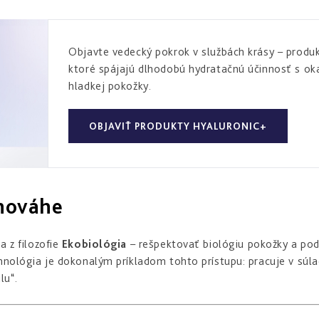
Objavte vedecký pokrok v službách krásy – produk
ktoré spájajú dlhodobú hydratačnú účinnosť s ok
hladkej pokožky.
OBJAVIŤ PRODUKTY HYALURONIC+
vnováhe
a z filozofie
Ekobiológia
– rešpektovať biológiu pokožky a pod
chnológia je dokonalým príkladom tohto prístupu: pracuje v súl
lu“.