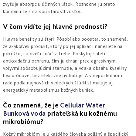
a
zlepšenie
zvyšuje absorpciu účinných látok. Rozhodne ju preto
pleti
hydratácia
hustoty
kombinujte s ďalšou starostlivosťou.
Into
Repair
Tmavé
Príprava
Esthe
škvrny
pokožky
V čom vidíte jej hlavné prednosti?
white
a
na
-
Bronz
hyperpigmentácia
slnko
rozjasnenie
Impulse
Hlavné benefity sú štyri. Pôsobí ako booster, to znamená,
že akýkoľvek produkt, ktorý po jej aplikácii nanesiete na
Akné
Samoopaľovanie
Lift
Sun
a
pokožku, sa oveľa snáď vstrebe. Poskytuje pleti
&
Sublimation
nedokonalosti
antioxidačnú ochranu, čím ju chráni pred agresívnymi
repair
-
vplyvmi spôsobujúcimi starnutie, a vďaka obsahu kyseliny
lifting
Reflects
Regenerácia
hyalurónovej tiež efektívne hydratuje. A v neposlednom
a
of
&
spevnenie
Sun
obnova
rade podľa najnovších vedeckých štúdií stimuluje aj
pleti
energetický metabolizmus kožných buniek.
Active
repair
Čo znamená, že je
Cellular Water
-
aktívna
Bunková voda
priateľská ku kožnému
obnova
mikrobiómu?
E.V.E.
Kožný mikrobióm je u každého človeka odlišný a špecifický
&