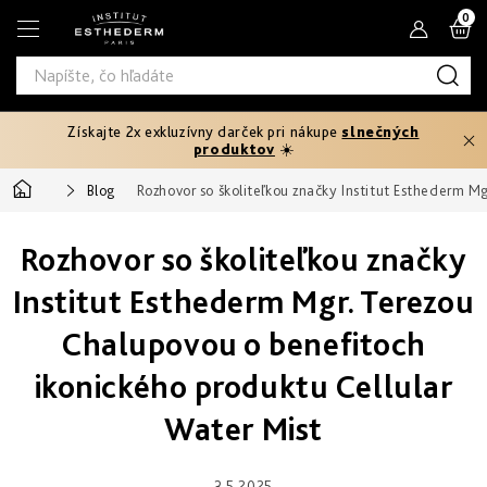
Prejsť
N
na
obsah
K
Získajte 2x exkluzívny darček pri nákupe
slnečných
Typ
produktov
☀️
produktu
Domov
Blog
Rozhovor so školiteľkou značky Institut Esthederm M
Telový
Pleťové
Typ
peeling
séra
Rozhovor so školiteľkou značky
pleti
Fáza
Pleťové
Hydratácia
opaľovania
Institut Esthederm Mgr. Terezou
Normálna
krémy
Potrebujem
a
Pred
Chalupovou o benefitoch
riešiť
výživa
Potrebujem
Citlivá
opaľovaním
Oči
riešiť
a
ikonického produktu Cellular
Prevencia
pery
Produktová
Spevnenie
starnutia
Mastná
Ochrana
25+
Rýchle
rada
Water Mist
pred
Produktová
a
slnkom
Masky
intenzívne
Zoštíhlenie
rada
Zmiešaná
Age
Prvé
opálenie
až
Proteom
vrásky
3.5.2025