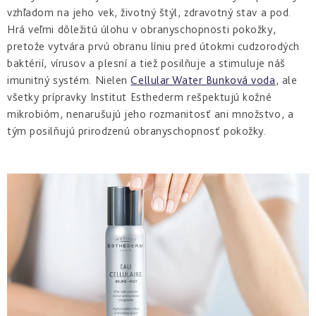
Derm
vzhľadom na jeho vek, životný štýl, zdravotný stav a pod.
repair
Hrá veľmi dôležitú úlohu v obranyschopnosti pokožky,
-
obnova
pretože vytvára prvú obranu líniu pred útokmi cudzorodých
štruktúry
baktérií, vírusov a plesní a tiež posilňuje a stimuluje náš
imunitný systém. Nielen
Cellular Water Bunková voda
, ale
Pure
všetky prípravky Institut Esthederm rešpektujú kožné
&
Sensi
mikrobióm, nenarušujú jeho rozmanitosť ani množstvo, a
&
tým posilňujú prirodzenú obranyschopnosť pokožky.
Nutri
system
-
špecifická
starostlivosť