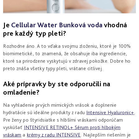
Je
Cellular Water Bunková voda
vhodná
pre každý typ pleti?
Rozhodne áno. A to vďaka svojmu zloženiu, ktoré je 100%
biomimetické, to znamená, že obsahuje iba ingrediencie,
ktoré sa prirodzene vyskytujú v zdravej pokožke. Dobre ho
preto znáša všetky typy pleti, vrátane citlivej.
Aké prípravky by ste odporučili na
omladenie?
Na vyhladenie prvých mimických vrások a doplnenie
hydratácie sú ideálne produkty z radu
Intensive Hyaluronic+
.
Pre ženy po štyridsiatke s hlbšími vráskami odporúčam
vyskúšať
INTENSIVE RETINOL+ Sérum proti hlbokým
vráskam
a
krémy z radu INTENSIVE
. Najlepším riešením je