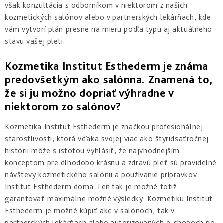
však konzultácia s odborníkom v niektorom z našich
kozmetických salónov alebo v partnerských lekárňach, kde
vám vytvorí plán presne na mieru podľa typu aj aktuálneho
stavu vašej pleti.
Kozmetika Institut Esthederm je známa
predovšetkým ako salónna. Znamená to,
že si ju možno dopriať výhradne v
niektorom zo salónov?
Kozmetika Institut Esthederm je značkou profesionálnej
starostlivosti, ktorá vďaka svojej viac ako štyridsaťročnej
histórii môže s istotou vyhlásiť, že najvhodnejším
konceptom pre dlhodobo krásnu a zdravú pleť sú pravidelné
návštevy kozmetického salónu a používanie prípravkov
Institut Esthederm doma. Len tak je možné totiž
garantovať maximálne možné výsledky. Kozmetiku Institut
Esthederm je možné kúpiť ako v salónoch, tak v
partnerských lekárňach alebo autorizovaných e-shopoch po