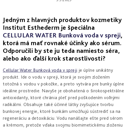
aknózna
Po
Čistenie
-
Adaptasun
&
opaľovaní
ochrana
prevencia
Opálenie
proteínov
starnutia
bez
Suchá
Toniká
a
Photo
30+
vrások
Jedným z hlavných produktov kozmetiky
&
Samoopaľovanie
&
mladosti
Reverse
dehydratovaná
bunková
Institut Esthederm je špeciálna
voda
Korekcia
Opálenie
CELLULAR WATER Bunková voda v spreji
,
Intensive
Photo
starnutia
bez
Zrelá
-
Regul
&
pigmentových
ktorá má mať rovnaké účinky ako sérum.
pleť
Hydratácia
intenzívna
lifting
škvŕn
starostlivosť
Odporučili by ste ju teda namiesto séra,
40+
After
Exfoliácia
alebo ako ďalší krok starostlivosti?
Sun
Ochrana
Osmoclean
&
Hĺbkové
pre
-
Tan
omladenie
citlivú
Cellular Water Bunková voda v spreji
je úplne unikátny
hĺbkové
Prolonging
50+
&
čistenie
produkt. Ide o vodu v spreji, ktorá je svojim zložením
intolerantnú
pokožku
totožná s vodou v pokožke, a preto vytvára pre bunky úplne
Bronz
Citlivá
Cellular
Repair
ideálne prostredie. Navyše je obohatená o širokospektrálne
pleť
water
&
Zjednotenie
antioxidanty, ktoré chránia pleť pred poškodením voľnými
-
rozšírené
tónu
bunková
No
radikálmi. Obsahuje také účinné látky zvyšujúce tvorbu
žilky
pleti
hydratácia
Sun
bunkovej energie, ktoré bunkám umožňujú sústrediť sa na
regeneráciu a detoxikáciu. Vodu nanášajte ešte pred sérom
Hydratácia
Zvýraznenie
Excellage
Sun
&
opálenia
a krémom, pretože vďaka svojmu biomimetickému zloženiu
-
Intolerance
vyživenie