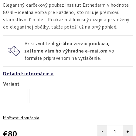
a
zlepšenie
pleti
hydratácia
Elegantný darčekový poukaz Institut Esthederm v hodnote
hustoty
80 € – ideálna voľba pre každého, kto miluje prémiovú
Into
Repair
Tmavé
Príprava
starostlivosť o pleť. Poukaz má luxusný dizajn a je vložený
Esthe
škvrny
pokožky
do elegantnej obálky, takže poteší už na prvý pohľad.
white
a
na
-
Bronz
hyperpigmentácia
slnko
rozjasnenie
Impulse
Ak si zvolíte
digitálnu verziu poukazu,
Akné
Samoopaľovanie
zašleme vám ho výhradne e-mailom
vo
Lift
Sun
a
&
Sublimation
nedokonalosti
formáte pripravenom na vytlačenie.
repair
-
lifting
Reflects
Regenerácia
Detailné informácie
a
of
&
spevnenie
Sun
obnova
Variant
pleti
Active
repair
-
aktívna
obnova
Možnosti doručenia
E.V.E.
€80
&