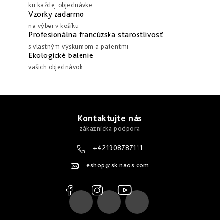
ku každej objednávke
Vzorky zadarmo
na výber v košíku
Profesionálna francúzska starostlivosť
s vlastným výskumom a patentmi
Ekologické balenie
vašich objednávok
Z
á
Kontaktujte nás
p
ä
+421908787111
t
eshop
@
sk.naos.com
i
e