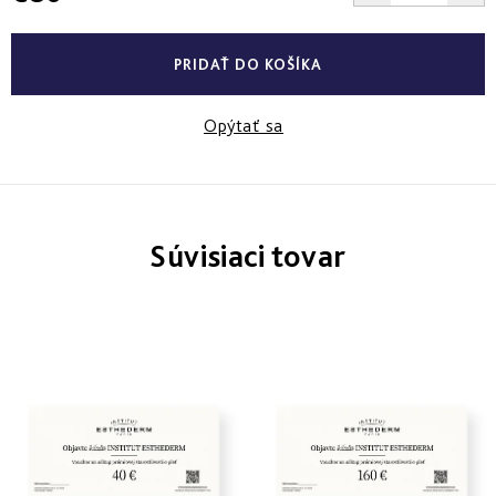
Derm
Jednotková
repair
cena:
-
PRIDAŤ DO KOŠÍKA
obnova
štruktúry
Opýtať sa
Pure
&
Sensi
&
Nutri
system
-
Súvisiaci tovar
špecifická
starostlivosť